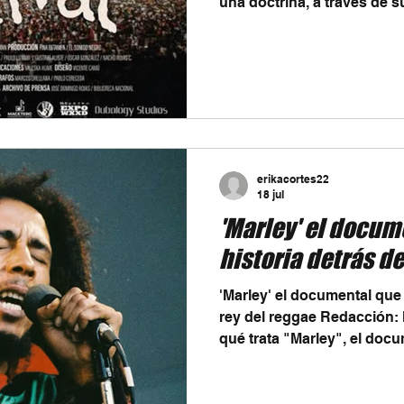
una doctrina, a través de 
mensajes de amor, reflexión,
casi 25 años de uno de los
importantes de Chile, el d
Festival recupera un momen
del género en el país. La 
manera gratuita en YouTub
coincide con un nue
erikacortes22
18 jul
'Marley' el docum
historia detrás de
'Marley' el documental que r
rey del reggae Redacción
qué trata "Marley", el docu
MacDonald que explora la v
Bob Marley con imágenes i
exclusivos y sus canciones m