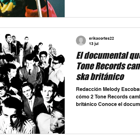
de Bob Marley es hablar 
su voz se convirtió en un s
social y esperanza para mi
alrededor del mundo.
erikacortes22
13 jul
El documental qu
Tone Records camb
ska británico
Redacción Melody Escobar
cómo 2 Tone Records cambió
británico Conoce el docum
2 Tone Records y el Ska e
Noisey que explora el naci
británico, la historia de 2 
en la música de las décadas