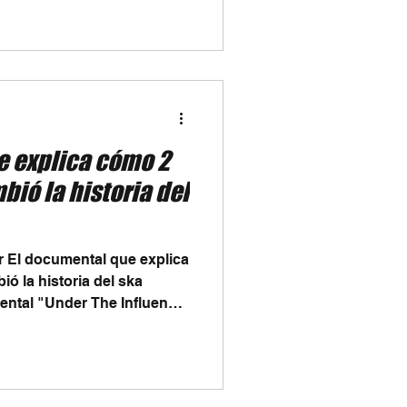
de mucho más que música,
ímbolo de paz, justicia
llones de personas
e explica cómo 2
ió la historia del
 El documental que explica
 la historia del ska
ental "Under The Influence
n UK", una producción de
miento del Ska Revival
Tone Records y su influencia
 de los 80 y 90. Para