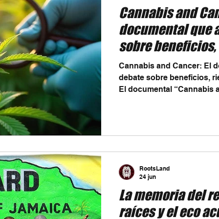
Cannabis and Can
documental que a
sobre beneficios,
evidencia científ
Cannabis and Cancer: El d
debate sobre beneficios, ri
El documental “Cannabis a
relación entre el uso del ca
cáncer, explorando tanto s
médicos como los riesgos y
concluyente. El documental Cannabis and Cancer,
disponible en la plataform
mirada directa a uno de l
RootsLand
controversiales de los últi
24 jun
La memoria del re
raíces y el eco ac