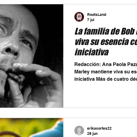
quienes desean conocer el
movimientos musicales más 
RootsLand
el documental "Under The 
7 jul
La familia de Bob
viva su esencia c
iniciativa
Redacción: Ana Paola Pazaran La familia de Bob
Marley mantiene viva su e
iniciativa Más de cuatro 
muerte, Bob Marley continú
más influyentes de la músic
mensaje de paz, unidad, libe
trascendiendo generaciones
trabaja para mantener vigen
legendario artista jamaiquino. Una de las inici
erikacortes22
más recientes es la prese
28 jun