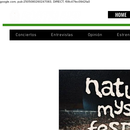
google.com, pub-2505080260247083, DIRECT, f08c47fec0942fa0
HOME
Conciertos
Entrevistas
Opinión
Estre