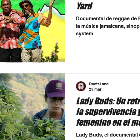
Yard
Documental de reggae de 
la música jamaicana, sinop
system.
RootsLand
25 mar
Lady Buds: Un ret
la supervivencia y
femenino en el m
Lady Buds, el documental q