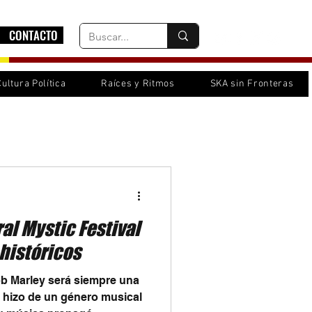
CONTACTO
Cultura Política
Raíces y Ritmos
SKA sin Fronteras
l Mystic Festival
históricos
b Marley será siempre una
 hizo de un género musical