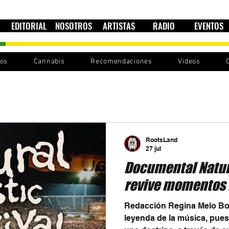
EDITORIAL
NOSOTROS
ARTISTAS
RADIO
EVENTOS
nos
Cannabis
Recomendaciones
Videos
RootsLand
27 jul
Documental Natura
revive momentos 
Redacción Regina Melo Bo
leyenda de la música, pues