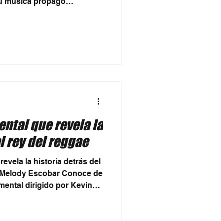
su música propagó
 paz y espiritualidad. A
 festivales de reggae más
ocumental Natural Mystic
to que marcó la historia
producción fue estrenada de
e el 11 de mayo, fecha que
ental que revela la
l rey del reggae
evela la historia detrás del
: Melody Escobar Conoce de
mental dirigido por Kevin
ida, legado y carrera de
néditas, testimonios
ás emblemáticas. Hablar