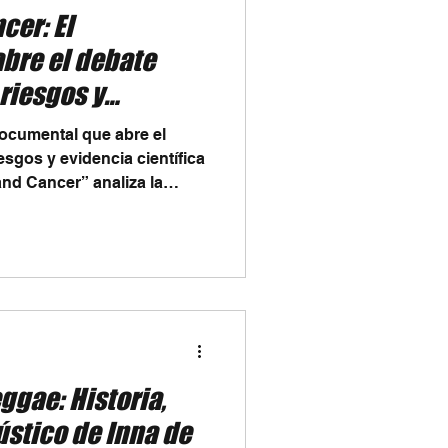
cer: El
bre el debate
 riesgos y
ica
ocumental que abre el
esgos y evidencia científica
nd Cancer” analiza la
nnabis y el tratamiento del
us posibles beneficios
 la falta de evidencia
a Apple TV, propone una
os debates médicos más
m
ggae: Historia,
ústico de Inna de