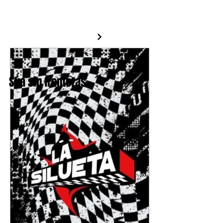
un referente del dancehall. El cantante,
cuyo nombre real es Mark Anthony
Myrie, presenta una producción que
mezcla sonidos clásicos con elementos
actuales, ofreciendo una experiencia
que puede disfrutar tanto el público que
ha s
Ska sin fronteras