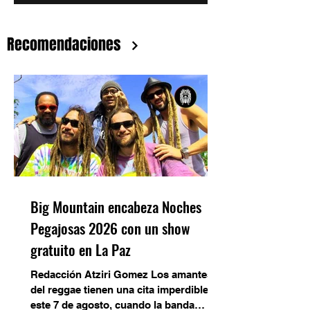
reencontrarse con el público mexicano
con el inicio de su nueva gira nacional.
Recomendaciones
La primera fecha confirmada será el
domingo 26 de julio en Pilares San
Luis, Tulyehualco
Big Mountain encabeza Noches
Pegajosas 2026 con un show
gratuito en La Paz
Redacción Atziri Gomez Los amantes
del reggae tienen una cita imperdible
este 7 de agosto, cuando la banda