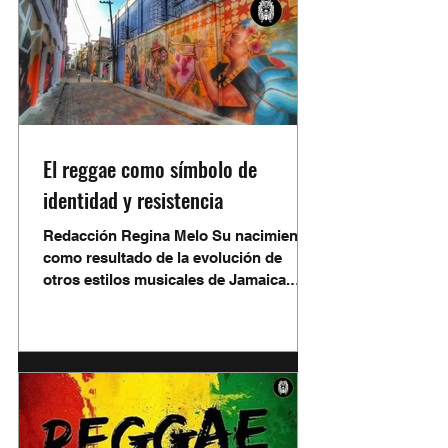
diversa que abarc
El reggae como símbolo de
identidad y resistencia
Redacción Regina Melo Su nacimiento
como resultado de la evolución de
otros estilos musicales de Jamaica.
Con el paso del tiempo, se logró
consolidar como una expresión cultural
reconocida mundialmente por los
mensajes de justicia, espiritualidad y
unidad, convirtiéndose en una
influencia para la música
contemporánea y artistas en todo el