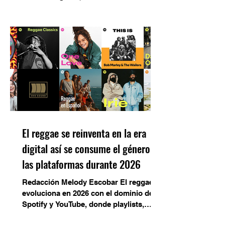
estadounidense Big Mountain llegue al
malecón de La Paz para ofrecer un
concierto gratuito como parte del
festival Noches Pegajosas 2026. El
evento, organizado por Ándale La Paz
A.C., reunirá música y espacios
comunitarios en una jornada pensada
para toda la familia. Reconocida por su
estilo que fusiona reggae, pop y
sonidos caribeños, la agrupación se ha
consolidado co
El reggae se reinventa en la era
digital así se consume el género en
las plataformas durante 2026
Redacción Melody Escobar El reggae
evoluciona en 2026 con el dominio de
Spotify y YouTube, donde playlists,
algoritmos y lanzamientos digitales