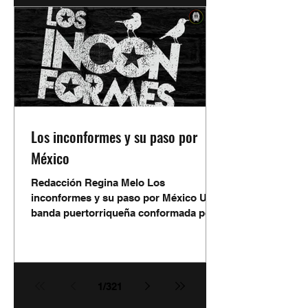
rescatar las raíces, tradiciones y
expresiones artísticas de Xochimilco.
En su tercera edición, el festival
promete convertirse en un punto de
reunión para quienes disfrutan de la
música, la cultura y el ambiente que
caracteriza a los grandes encuentros
de ska. El evento reunirá conciertos d
Los inconformes y su paso por
México
Redacción Regina Melo Los
inconformes y su paso por México Una
banda puertorriqueña conformada por
nueve integrantes ha logrado
expandirse por el mundo entero a
través de la música e inicia su tour
después del lanzamiento de su sencillo
1
/
321
más reciente. La banda puertorriqueña
Los Inconformes se prepara para