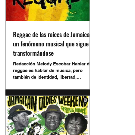
mundo. Hablar del reggae es hablar de
mucho más que música. A diferencia de
otros géneros, su historia está
profundamente ligada a la ident
Reggae de las raíces de Jamaica a
un fenómeno musical que sigue
transformándose
Redacción Melody Escobar Hablar de
reggae es hablar de música, pero
también de identidad, libertad,
conciencia social y resistencia. Nacido
en Jamaica, este género logró cruzar
fronteras y generaciones para
convertirse en una de las expresiones
culturales más reconocidas a nivel
mundial. Aunque con el paso del
tiempo ha incorporado elementos del
hip-hop, la música electrónica y el pop,