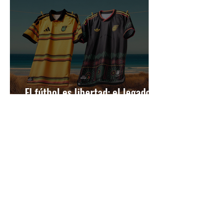
El fútbol es libertad: el legado de
Bob Marley vive en la nueva
camiseta de Jamaica