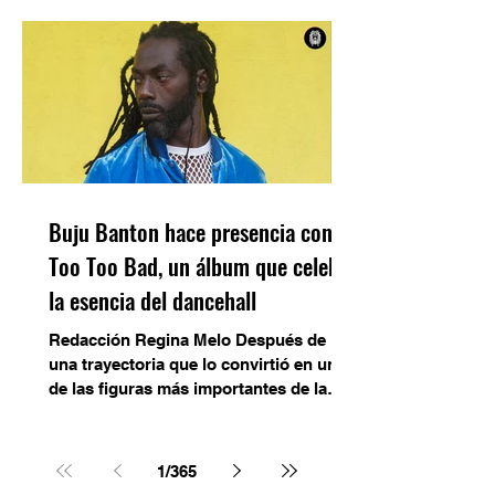
impulsan a nuevas generaciones de
artistas sin perder la esencia del
género. El reggae vive una nueva etapa
de expansión en 2026 gracias al auge de
las plataformas digitales, donde Spotify
y YouTube se han convertido en los
principales escenarios para descubrir,
escuchar y posicionar a los artistas del
género. Hoy, el éxito de una c
Buju Banton hace presencia con
Too Too Bad, un álbum que celebra
la esencia del dancehall
Redacción Regina Melo Después de
una trayectoria que lo convirtió en una
de las figuras más importantes de la
música jamaicana, Buju Banton regresa
con Too Too Bad, un álbum que
recupera la energía de sus primeros
1
/
365
años y confirma por qué sigue siendo