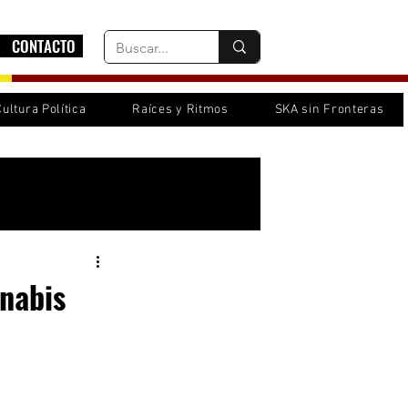
CONTACTO
Cultura Política
Raíces y Ritmos
SKA sin Fronteras
Inicia sesión/ Regístrate
nabis