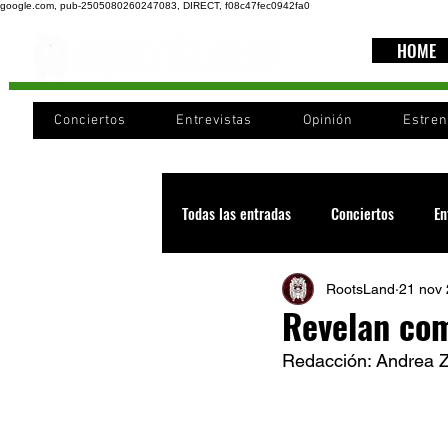
google.com, pub-2505080260247083, DIRECT, f08c47fec0942fa0
HOME
Conciertos
Entrevistas
Opinión
Estre
Todas las entradas
Conciertos
En
RootsLand
21 nov
Recomendaciones
Videos
Revelan com
Redacción: Andrea 
Noticia
Cultura
Cobertura