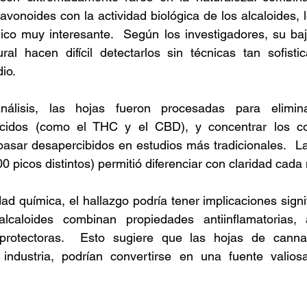
lavonoides con la actividad biológica de los alcaloides, 
gico muy interesante.  Según los investigadores, su ba
ural hacen difícil detectarlos sin técnicas tan sofist
io.  
nálisis, las hojas fueron procesadas para elimina
ocidos (como el THC y el CBD), y concentrar los c
asar desapercibidos en estudios más tradicionales.  La 
 picos distintos) permitió diferenciar con claridad cada 
d química, el hallazgo podría tener implicaciones signif
alcaloides combinan propiedades antiinflamatorias, a
protectoras.  Esto sugiere que las hojas de canna
industria, podrían convertirse en una fuente valios