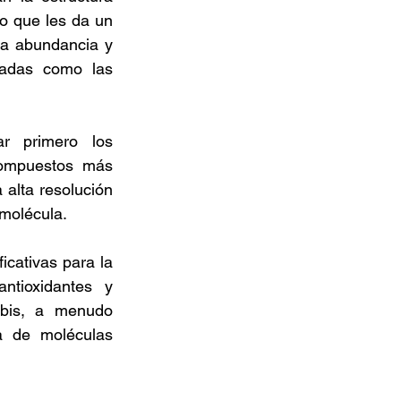
lo que les da un 
ja abundancia y 
icadas como las 
r primero los 
ompuestos más 
alta resolución 
molécula.  
icativas para la 
ntioxidantes y 
bis, a menudo 
a de moléculas 