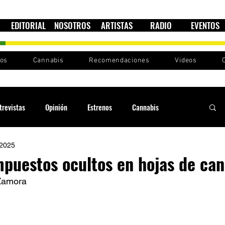
EDITORIAL
NOSOTROS
ARTISTAS
RADIO
EVENTOS
nos
Cannabis
Recomendaciones
Videos
trevistas
Opinión
Estrenos
Cannabis
 2025
Cultura política
Raíces y Ritmos
Ska Sin Fronteras
puestos ocultos en hojas de can
Zamora 
Sound System
Festivales
Sesiones RootsLand