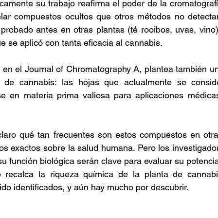
amente su trabajo reafirma el poder de la cromatografí
lar compuestos ocultos que otros métodos no detectan.
 probado antes en otras plantas (té rooibos, uvas, vino) 
e se aplicó con tanta eficacia al cannabis.  
o en el Journal of Chromatography A, plantea también un 
a de cannabis: las hojas que actualmente se conside
se en materia prima valiosa para aplicaciones médicas
claro qué tan frecuentes son estos compuestos en otras
os exactos sobre la salud humana. Pero los investigado
u función biológica serán clave para evaluar su potencial
o recalca la riqueza química de la planta de cannab
ido identificados, y aún hay mucho por descubrir. 