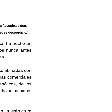
 flavoalcaloides, 
adas desperdicio.}
ca, ha hecho un 
os nunca antes 
es.  
 combinadas con 
pas comerciales 
ólicos, de los 
flavoalcaloides, 
 la estructura 