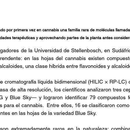
cado por primera vez en cannabis una familia rara de moléculas llamadas
idades terapéuticas y aprovechando partes de la planta antes consider
igadores de la Universidad de Stellenbosch, en Sudáfri
rendente: en las hojas del cannabis existen compuest
alcaloides, una clase híbrida entre flavonoides y alcaloid
de cromatografía líquida bidimensional (HILIC × RP-LC)
sa de alta resolución, los científicos analizaron tres ce
 Blue Sky— y lograron identificar 79 compuestos fen
para el cannabis.  Entre ellos, 16 se clasificaron como 
ntes en las hojas de la variedad Blue Sky.  
 son extremadamente raros en la naturaleza: combinan