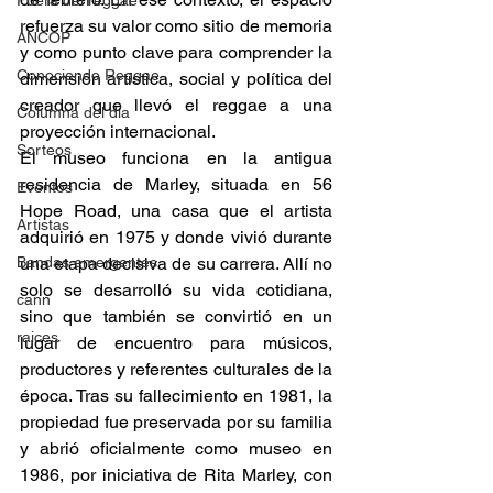
Fuera del reggae
refuerza su valor como sitio de memoria 
ANCOP
y como punto clave para comprender la 
Conociendo Reggae
dimensión artística, social y política del 
creador que llevó el reggae a una 
Columna del día
proyección internacional. 
Sorteos
El museo funciona en la antigua 
residencia de Marley, situada en 56 
Eventos
Hope Road, una casa que el artista 
Artistas
adquirió en 1975 y donde vivió durante 
Bandas emergentes
una etapa decisiva de su carrera. Allí no 
solo se desarrolló su vida cotidiana, 
cann
sino que también se convirtió en un 
raices
lugar de encuentro para músicos, 
productores y referentes culturales de la 
época. Tras su fallecimiento en 1981, la 
propiedad fue preservada por su familia 
y abrió oficialmente como museo en 
1986, por iniciativa de Rita Marley, con 