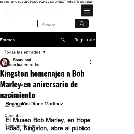
google.com, pub-2505080260247083, DIRECT, f08c47fec0942fa0
Regístrate
Entrada
Todas las entradas
RootsLand
Todas las entradas
10 feb
Kingston homenajea a Bob
Conciertos
Marley en aniversario de
Entrevistas
nacimiento
Opinión
Redacción: 
Diego Martínez
Estrenos
Cannabis
El Museo Bob Marley, en Hope 
Recomendaciones
Road, Kingston, abre al público 