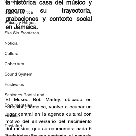
la histórica casa del músico y 
Videos
recorre su trayectoria, 
Cultura política
grabaciones y contexto social 
Raíces y Ritmos
en Jamaica. 
Ska Sin Fronteras
Noticia
Cultura
Cobertura
Sound System
Festivales
Sesiones RootsLand
El Museo Bob Marley, ubicado en 
Documentales
Kingston, Jamaica, vuelve a ocupar un 
lugar central en la agenda cultural con 
Podcast
motivo del aniversario del nacimiento 
Rastafari
del músico, que se conmemora cada 6 
de febrero. En ese contexto, el espacio 