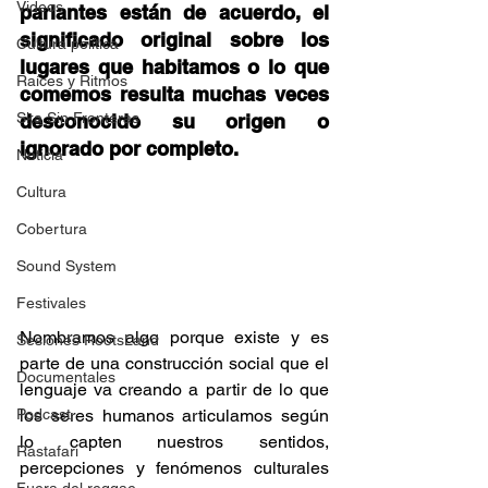
Videos
parlantes están de acuerdo, el 
significado original sobre los 
Cultura política
lugares que habitamos o lo que 
Raíces y Ritmos
comemos resulta muchas veces 
Ska Sin Fronteras
desconocido su origen o 
ignorado por completo.  
Noticia
Cultura
Cobertura
Sound System
Festivales
Nombramos algo porque existe y es 
Sesiones RootsLand
parte de una construcción social que el 
Documentales
lenguaje va creando a partir de lo que 
los seres humanos articulamos según 
Podcast
lo capten nuestros sentidos, 
Rastafari
percepciones y fenómenos culturales 