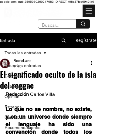
google.com, pub-2505080260247083, DIRECT, f08c47fec0942fa0
Regístrate
Entrada
Todas las entradas
RootsLand
Todas las entradas
9 feb
El significado oculto de la isla
Conciertos
del reggae
Entrevistas
Redacción 
Carlos Villa 
Opinión
Estrenos
Lo que no se nombra, no existe, 
y en un universo donde siempre 
Cannabis
el lenguaje ha sido una 
Recomendaciones
convención donde todos los 