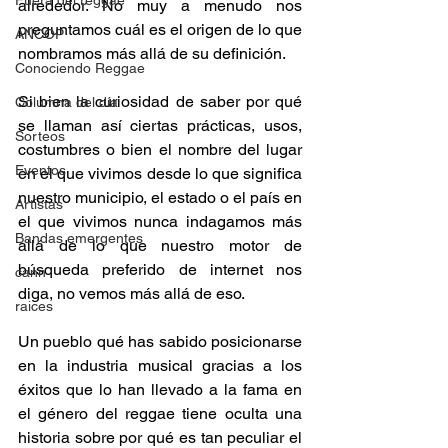
Fuera del reggae
alrededor. No muy a menudo nos 
preguntamos cuál es el origen de lo que 
ANCOP
nombramos más allá de su definición. 
Conociendo Reggae
Si bien la curiosidad de saber por qué 
Columna del día
se llaman así ciertas prácticas, usos, 
Sorteos
costumbres o bien el nombre del lugar 
Eventos
en el que vivimos desde lo que significa 
nuestro municipio, el estado o el país en 
Artistas
el que vivimos nunca indagamos más 
Bandas emergentes
allá de lo que nuestro motor de 
búsqueda preferido de internet nos 
cann
diga, no vemos más allá de eso. 
raices
Un pueblo qué has sabido posicionarse 
en la industria musical gracias a los 
éxitos que lo han llevado a la fama en 
el género del reggae tiene oculta una 
historia sobre por qué es tan peculiar el 