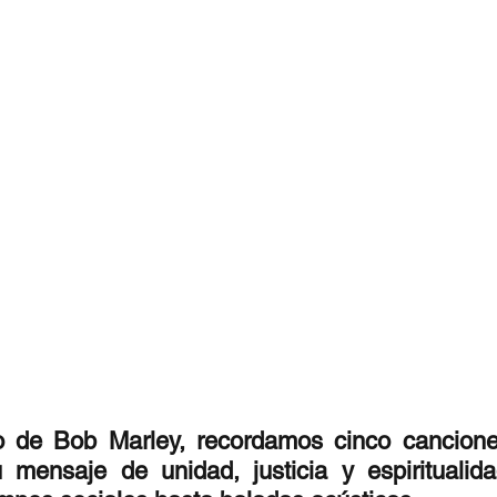
stafari
Fuera del reggae
ANCOP
 día
Sorteos
Eventos
Artistas
raices
io de Bob Marley, recordamos cinco cancione
mensaje de unidad, justicia y espiritualida