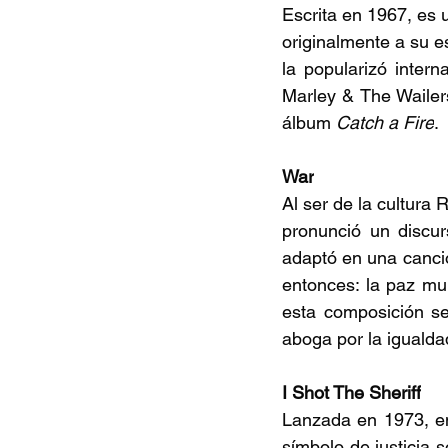
Escrita en 1967, es 
originalmente a su 
la popularizó inter
Marley & The Wailers
álbum 
Catch a Fire
. 
War
Al ser de la cultura 
pronunció un discu
adaptó en una canció
entonces: la paz mund
esta composición se
aboga por la igualdad
I Shot The Sheriff
Lanzada en 1973, e
símbolo de justicia s