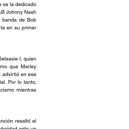
 se la dedicado 
&B Johnny Nash 
a banda de Bob 
la en su primer 
elassie I, quien 
mo que Marley 
advirtió en ese 
l. Por lo tanto, 
cismo mientras 
ción resaltó el 
utoridad ante un 