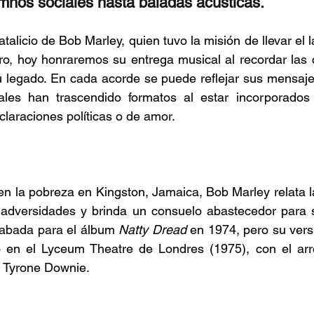
mnos sociales hasta baladas acústicas. 
licio de Bob Marley, quien tuvo la misión de llevar el la
iro, hoy honraremos su entrega musical al recordar las 
 legado. En cada acorde se puede reflejar sus mensajes
uales han trascendido formatos al estar incorporados
claraciones políticas o de amor.  
en la pobreza en Kingston, Jamaica, Bob Marley relata la
adversidades y brinda un consuelo abastecedor para se
rabada para el álbum 
Natty Dread 
en 1974, pero su vers
 en el Lyceum Theatre de Londres (1975), con el arre
a Tyrone Downie.  