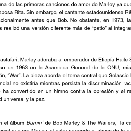
una de las primeras canciones de amor de Marley ya que
esposa Rita. Sin embargo, el cantante estadounidense R
nacionalmente antes que Bob. No obstante, en 1973, l
 realizó una versión diferente más de “patio” al integrar
Rastafari, Marley adoraba al emperador de Etiopía Haile S
rso en 1963 en la Asamblea General de la ONU, mis
n, “War”. La pieza aborda el tema central que Selassie I 
ial no existiría mientras persista la discriminación racia
 ha convertido en un himno contra la opresión y el ra
 universal y la paz.  
n el álbum 
Burnin´ 
de Bob Marley & The Wailers,  la can
ocial que era Marley, al estar narrando el abuso de la a