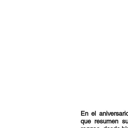
Documentales
Podcast
Ra
Conociendo Reggae
Columna del
Bandas emergentes
cann
En el aniversar
que resumen su 