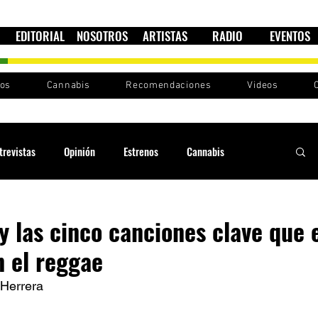
EDITORIAL
NOSOTROS
ARTISTAS
RADIO
EVENTOS
nos
Cannabis
Recomendaciones
Videos
trevistas
Opinión
Estrenos
Cannabis
Cultura política
Raíces y Ritmos
Ska Sin Fronteras
y las cinco canciones clave que 
n el reggae
Sound System
Festivales
Sesiones RootsLand
 Herrera 