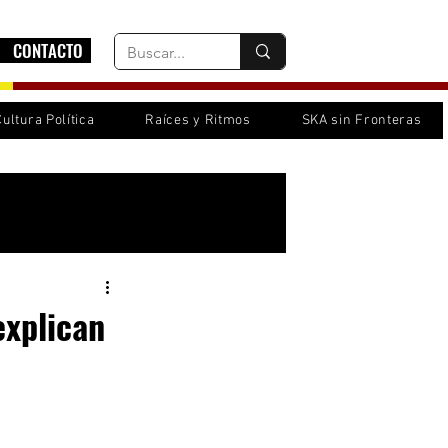
CONTACTO
Cultura Política
Raíces y Ritmos
SKA sin Fronteras
Inicia sesión/ Regístrate
explican