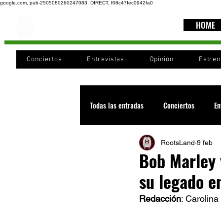
google.com, pub-2505080260247083, DIRECT, f08c47fec0942fa0
HOME
Conciertos
Entrevistas
Opinión
Estre
Todas las entradas
Conciertos
En
RootsLand
9 feb
Recomendaciones
Videos
Bob Marley 
su legado e
Noticia
Cultura
Cobertura
Redacción
: Carolina