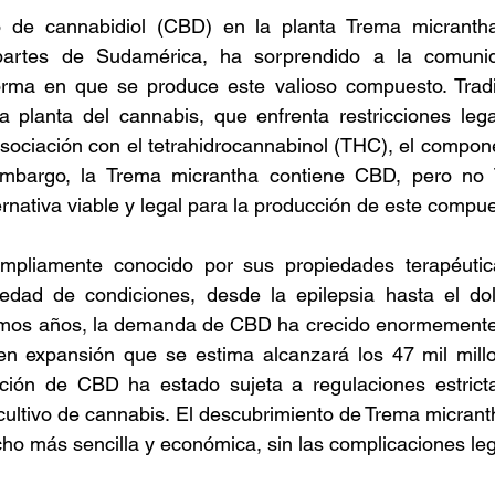
o de cannabidiol (CBD) en la planta Trema micrantha
partes de Sudamérica, ha sorprendido a la comunida
orma en que se produce este valioso compuesto. Tradic
 planta del cannabis, que enfrenta restricciones leg
sociación con el tetrahidrocannabinol (THC), el compone
embargo, la Trema micrantha contiene CBD, pero no 
ernativa viable y legal para la producción de este compue
mpliamente conocido por sus propiedades terapéuticas
iedad de condiciones, desde la epilepsia hasta el dolo
timos años, la demanda de CBD ha crecido enormemente,
n expansión que se estima alcanzará los 47 mil millo
ión de CBD ha estado sujeta a regulaciones estricta
cultivo de cannabis. El descubrimiento de Trema micrant
cho más sencilla y económica, sin las complicaciones leg