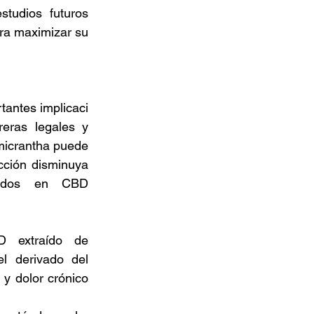
tudios futuros 
ra maximizar su
tantes implicaci
eras legales y 
micrantha puede 
cción disminuya 
sados en CBD 
D extraído de 
l derivado del 
y dolor crónico 