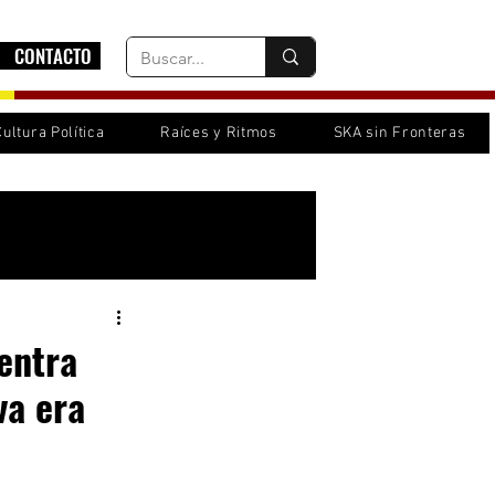
CONTACTO
Cultura Política
Raíces y Ritmos
SKA sin Fronteras
Inicia sesión/ Regístrate
entra
va era