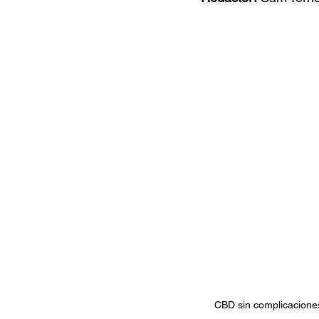
Documentales
Podcast
Ra
Conociendo Reggae
Columna del
Bandas emergentes
cann
CBD sin complicaciones 