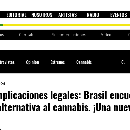
EDITORIAL
NOSOTROS
ARTISTAS
RADIO
EVENTOS
nos
Cannabis
Recomendaciones
Videos
trevistas
Opinión
Estrenos
Cannabis
024
Cultura política
Raíces y Ritmos
Ska Sin Fronteras
plicaciones legales: Brasil encu
lternativa al cannabis. ¡Una nue
Sound System
Festivales
Sesiones RootsLand
e