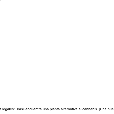
stafari
Fuera del reggae
ANCOP
 día
Sorteos
Eventos
Artistas
raices
legales: Brasil encuentra una planta alternativa al cannabis. ¡Una nue