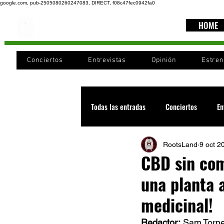
google.com, pub-2505080260247083, DIRECT, f08c47fec0942fa0
HOME
Conciertos
Entrevistas
Opinión
Estre
Todas las entradas
Conciertos
En
RootsLand
9 oct 2
Recomendaciones
Videos
CBD sin com
una planta a
Noticia
Cultura
Cobertura
medicinal!
Redactor: 
Sam Torn