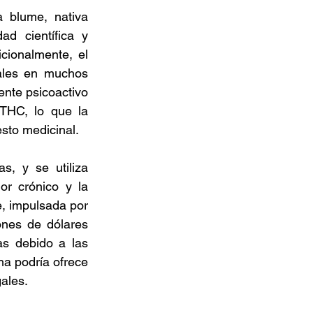
 blume, nativa 
d científica y 
ionalmente, el 
ales en muchos 
nte psicoactivo 
THC, lo que la 
sto medicinal. 
, y se utiliza 
r crónico y la 
 impulsada por 
nes de dólares 
s debido a las 
ha podría ofrece
ales. 