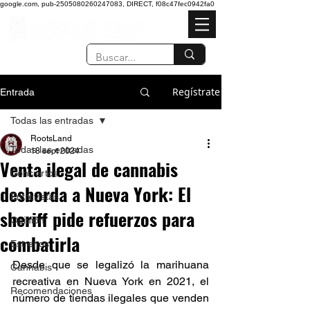
google.com, pub-2505080260247083, DIRECT, f08c47fec0942fa0
Regístrate
Entrada
Todas las entradas
RootsLand
Todas las entradas
18 sept 2024
Venta ilegal de cannabis
Conciertos
desborda a Nueva York: El
Entrevistas
sheriff pide refuerzos para
Opinión
combatirla
Estrenos
Desde que se legalizó la marihuana 
Cannabis
recreativa en Nueva York en 2021, el 
Recomendaciones
número de tiendas ilegales que venden 