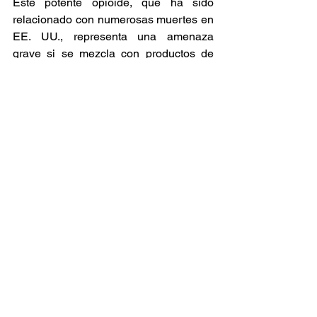
Este potente opioide, que ha sido 
relacionado con numerosas muertes en 
EE. UU., representa una amenaza 
grave si se mezcla con productos de 
cannabis.
Noticia
Cannabis
Ver todo
Entradas relacionadas