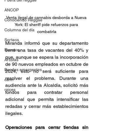
Fuera del reggae
ANCOP
Venta ilegal de cannabis desborda a Nueva 
Conociendo Reggae
York: El sheriff pide refuerzos para 
Columna del día
combatirla
Sorteos
Miranda informó que su departamento 
Eventos
tiene una tasa de vacantes del 40% y 
que, aunque se espera la incorporación 
Artistas
de 90 nuevos empleados en octubre de 
Bandas emergentes
2024, esto no será suficiente para 
resolver el problema. Durante una 
cann
audiencia ante la Alcaldía, solicitó más 
raices
fondos para contratar personal 
adicional que permita intensificar las 
redadas y cerrar más establecimientos 
ilegales. 
Operaciones para cerrar tiendas sin 