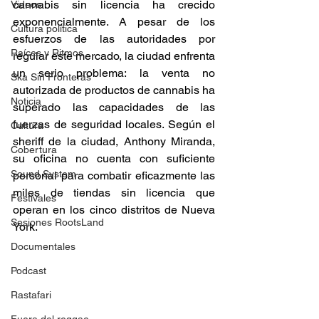
cannabis sin licencia ha crecido 
Videos
exponencialmente. A pesar de los 
Cultura política
esfuerzos de las autoridades por 
Raíces y Ritmos
regular este mercado, la ciudad enfrenta 
un serio problema: la venta no 
Ska Sin Fronteras
autorizada de productos de cannabis ha 
Noticia
superado las capacidades de las 
fuerzas de seguridad locales. Según el 
Cultura
sheriff de la ciudad, Anthony Miranda, 
Cobertura
su oficina no cuenta con suficiente 
Sound System
personal para combatir eficazmente las 
miles de tiendas sin licencia que 
Festivales
operan en los cinco distritos de Nueva 
Sesiones RootsLand
York.
Documentales
Podcast
Rastafari