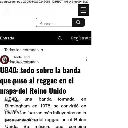
google.com, pub-2505080260247083, DIRECT, f08c47fec0942fa0
Regístrate
Entrada
Todas las entradas
RootsLand
Todas las entradas
20 ago 2024
UB40: todo sobre la banda
Conciertos
que puso al reggae en el
Entrevistas
mapa del Reino Unido
Opinión
UB40, una banda formada en 
Estrenos
Birmingham en 1978, se convirtió en 
Cannabis
una de las fuerzas más influyentes en la 
popularización del reggae en el Reino 
Recomendaciones
Unido. Su música, que combina 