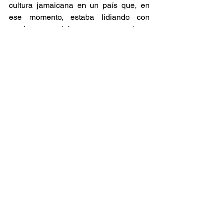
cultura jamaicana en un país que, en 
ese momento, estaba lidiando con 
tensiones raciales y una creciente 
diversidad.
Noticia
Ver todo
Entradas relacionadas