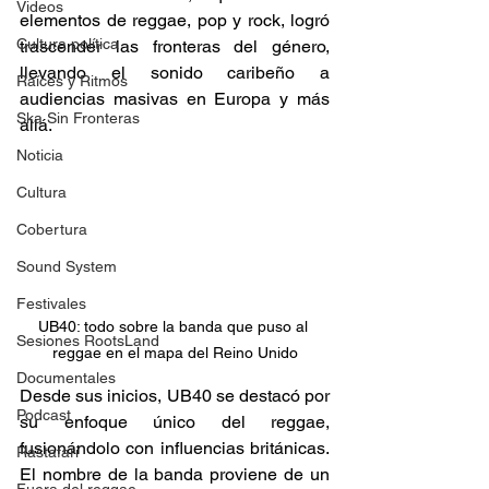
Videos
elementos de reggae, pop y rock, logró 
Cultura política
trascender las fronteras del género, 
llevando el sonido caribeño a 
Raíces y Ritmos
audiencias masivas en Europa y más 
Ska Sin Fronteras
allá.
Noticia
Cultura
Cobertura
Sound System
Festivales
UB40: todo sobre la banda que puso al 
Sesiones RootsLand
reggae en el mapa del Reino Unido
Documentales
Desde sus inicios, UB40 se destacó por 
Podcast
su enfoque único del reggae, 
fusionándolo con influencias británicas. 
Rastafari
El nombre de la banda proviene de un 