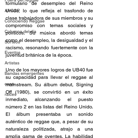
Fuera del reggae
formulario de desempleo del Reino 
Unido, lo que refleja el trasfondo de 
ANCOP
clase trabajadora de sus miembros y su 
Conociendo Reggae
compromiso con temas sociales y 
Columna del día
políticos. Su música abordó temas 
como el desempleo, la desigualdad y el 
Sorteos
racismo, resonando fuertemente con la 
Eventos
juventud británica de la época.
Artistas
Uno de los mayores logros de UB40 fue 
Bandas emergentes
su capacidad para llevar el reggae al 
cann
mainstream. Su álbum debut, Signing 
Off (1980), se convirtió en un éxito 
raices
inmediato, alcanzando el puesto 
número 2 en las listas del Reino Unido. 
El álbum presentaba un sonido 
auténtico de reggae que, a pesar de su 
naturaleza politizada, atrajo a una 
amplia gama de oyentes. La habilidad 