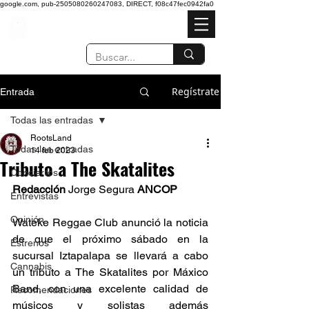
google.com, pub-2505080260247083, DIRECT, f08c47fec0942fa0
Regístrate
Entrada
Todas las entradas
RootsLand
Todas las entradas
14 feb 2023
Tributo a The Skatalites
Conciertos
Redacción 
Jorge Segura
 ANCOP
Entrevistas
Opinión
Wateke Reggae Club anunció la noticia 
de que el próximo sábado en la 
Estrenos
sucursal Iztapalapa se llevará a cabo 
Cannabis
un tributo a The Skatalites por Máxico 
Band, con una excelente calidad de 
Recomendaciones
músicos y solistas además 