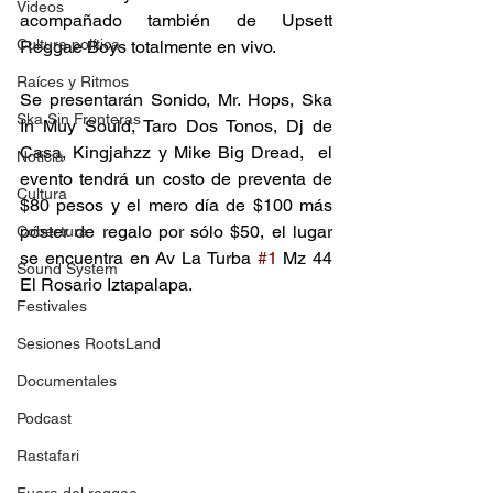
Videos
acompañado también de Upsett 
Cultura política
Reggae Boys totalmente en vivo. 
Raíces y Ritmos
Se presentarán Sonido, Mr. Hops, Ska 
Ska Sin Fronteras
In Muy Sould, Taro Dos Tonos, Dj de 
Casa, Kingjahzz y Mike Big Dread,  el 
Noticia
evento tendrá un costo de preventa de 
Cultura
$80 pesos y el mero día de $100 más 
póster de regalo por sólo $50, el lugar 
Cobertura
se encuentra en Av La Turba 
#1
 Mz 44 
Sound System
El Rosario Iztapalapa. 
Festivales
Sesiones RootsLand
Documentales
Podcast
Rastafari