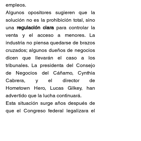
empleos. 
Algunos opositores sugieren que la 
solución no es la prohibición total, sino 
una 
regulación clara
 para controlar la 
venta y el acceso a menores. La 
industria no piensa quedarse de brazos 
cruzados; algunos dueños de negocios 
dicen que llevarán el caso a los 
tribunales. La presidenta del Consejo 
de Negocios del Cáñamo, Cynthia 
Cabrera, y el director de 
Hometown Hero, Lucas Gilkey, han 
advertido que la lucha continuará. 
Esta situación surge años después de 
que el Congreso federal legalizara el 
cáñamo en 2018, lo que permitió la 
apertura de numerosos negocios que 
venden estos productos en Texas. 
Mientras tanto, la ley sigue su camino 