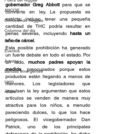
Fuera del reggae
gobernador Greg Abbott
 para que se 
ANCOP
convierta en ley. La propuesta es 
estricta; incluso tener una pequeña 
Conociendo Reggae
cantidad de THC podría resultar en 
Columna del día
penas severas, incluyendo 
hasta un 
año de cárcel
. 
Sorteos
Esta posible prohibición ha generado 
Eventos
un fuerte debate en todo el estado. Por 
Artistas
un lado, 
muchos padres apoyan la 
medida
, preocupados porque estos 
Bandas emergentes
productos están llegando a manos de 
cann
menores. Los legisladores que 
impulsan la ley argumentan que estos 
raices
artículos se venden de manera muy 
atractiva para los niños, a menudo 
pareciendo dulces, lo que los hace 
peligrosos. El vicegobernador Dan 
Patrick, uno de los principales 
defensores de la prohibición, ha dicho 