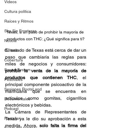
Videos
Cultura política
Raíces y Ritmos
Ska Sin Fronteras
Texas, a un paso de prohibir la mayoría de 
productos con THC: ¿Qué significa para ti?
Noticia
El estado de Texas está cerca de dar un 
Cultura
paso que cambiaría las reglas para 
Cobertura
miles de negocios y consumidores: 
Sound System
prohibir la venta de la mayoría de 
productos que contienen THC
, el 
Festivales
principal componente psicoactivo de la 
Sesiones RootsLand
marihuana que se encuentra en 
artículos como gomitas, cigarrillos 
Documentales
electrónicos y bebidas. 
Podcast
La Cámara de Representantes de 
Rastafari
Texas ya le dio su aprobación a esta 
medida. Ahora, 
solo falta la firma del 