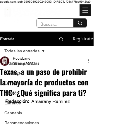
google.com, pub-2505080260247083, DIRECT, f08c47fec0942fa0
Regístrate
Entrada
Todas las entradas
RootsLand
Todas las entradas
26 may 2025
Texas, a un paso de prohibir
Conciertos
la mayoría de productos con
Entrevistas
THC: ¿Qué significa para ti?
Opinión
Redacción:  
Amairany Ramírez  
Estrenos
Cannabis
Recomendaciones