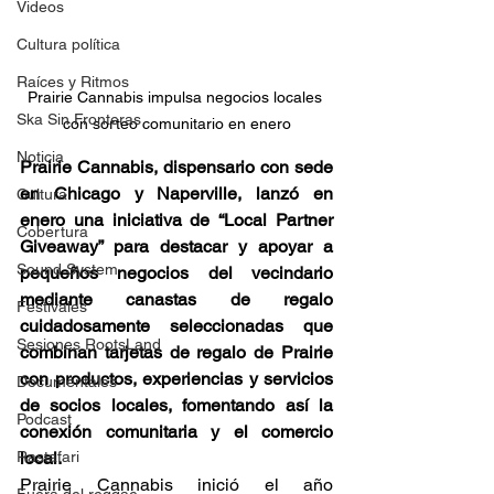
Videos
Cultura política
Raíces y Ritmos
Prairie Cannabis impulsa negocios locales 
Ska Sin Fronteras
con sorteo comunitario en enero
Noticia
Prairie Cannabis, dispensario con sede 
en Chicago y Naperville, lanzó en 
Cultura
enero una iniciativa de “Local Partner 
Cobertura
Giveaway” para destacar y apoyar a 
Sound System
pequeños negocios del vecindario 
mediante canastas de regalo 
Festivales
cuidadosamente seleccionadas que 
Sesiones RootsLand
combinan tarjetas de regalo de Prairie 
con productos, experiencias y servicios 
Documentales
de socios locales, fomentando así la 
Podcast
conexión comunitaria y el comercio 
Rastafari
local.
Prairie Cannabis inició el año 