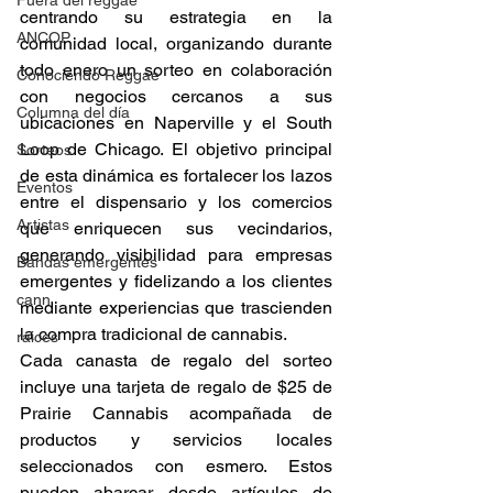
Fuera del reggae
centrando su estrategia en la 
ANCOP
comunidad local, organizando durante 
todo enero un sorteo en colaboración 
Conociendo Reggae
con negocios cercanos a sus 
Columna del día
ubicaciones en Naperville y el South 
Loop de Chicago. El objetivo principal 
Sorteos
de esta dinámica es fortalecer los lazos 
Eventos
entre el dispensario y los comercios 
Artistas
que enriquecen sus vecindarios, 
generando visibilidad para empresas 
Bandas emergentes
emergentes y fidelizando a los clientes 
cann
mediante experiencias que trascienden 
la compra tradicional de cannabis. 
raices
Cada canasta de regalo del sorteo 
incluye una tarjeta de regalo de $25 de 
Prairie Cannabis acompañada de 
productos y servicios locales 
seleccionados con esmero. Estos 
pueden abarcar desde artículos de 