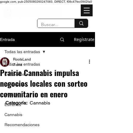
google.com, pub-2505080260247083, DIRECT, f08c47fec0942fa0
Regístrate
Entrada
Todas las entradas
RootsLand
Todas las entradas
7 ene
Prairie Cannabis impulsa
Conciertos
negocios locales con sorteo
Entrevistas
comunitario en enero
Opinión
Categoría: 
 Cannabis 
Estrenos
Cannabis
Recomendaciones