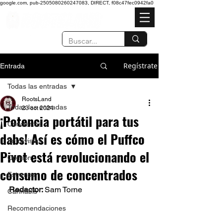
google.com, pub-2505080260247083, DIRECT, f08c47fec0942fa0
Regístrate
Entrada
Todas las entradas
RootsLand
Todas las entradas
23 oct 2024
¡Potencia portátil para tus
Conciertos
dabs! Así es cómo el Puffco
Entrevistas
Pivot está revolucionando el
Opinión
consumo de concentrados
Estrenos
Redactor: 
Sam Torne 
Cannabis
Recomendaciones