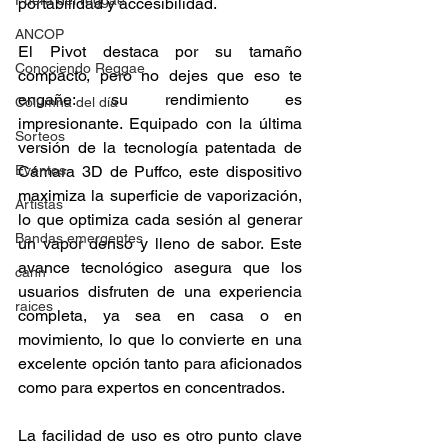
Fuera del reggae
portabilidad y accesibilidad. 
ANCOP
El Pivot destaca por su tamaño 
Conociendo Reggae
compacto, pero no dejes que eso te 
engañe: su rendimiento es 
Columna del día
impresionante. Equipado con la última 
Sorteos
versión de la tecnología patentada de 
Eventos
Cámara 3D de Puffco, este dispositivo 
maximiza la superficie de vaporización, 
Artistas
lo que optimiza cada sesión al generar 
Bandas emergentes
un vapor denso y lleno de sabor. Este 
avance tecnológico asegura que los 
cann
usuarios disfruten de una experiencia 
raices
completa, ya sea en casa o en 
movimiento, lo que lo convierte en una 
excelente opción tanto para aficionados 
como para expertos en concentrados. 
La facilidad de uso es otro punto clave 