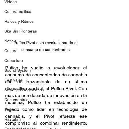
Videos
Cultura política
Raíces y Ritmos
Ska Sin Fronteras
Noticia
Puffco Pivot está revolucionando el 
consumo de concentrados 
Cultura
Cobertura
Puffco ha vuelto a revolucionar el 
Sound System
consumo de concentrados de cannabis 
Festivales
con el lanzamiento de su último 
dispositivo portátil, el Puffco Pivot. Con 
Sesiones RootsLand
más de una década de innovación en la 
Documentales
industria, Puffco ha establecido un 
legado como líder en tecnología de 
Podcast
cannabis, y el Pivot refuerza ese 
Rastafari
compromiso al combinar rendimiento, 