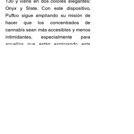
130 y viene en dos colores elegantes: 
Onyx y Slate. Con este dispositivo, 
Puffco sigue ampliando su misión de 
hacer que los concentrados de 
cannabis sean más accesibles y menos 
intimidantes, especialmente para 
aquellos que están explorando esta 
forma de consumo por primera vez. 
Noticia
Cannabis
Recomendaciones
Ver todo
Entradas relacionadas