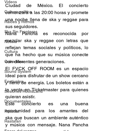
Videos
Ciudad de México. El concierto 
Cultura política
comenzará a las 20:00 horas y promete 
una noche llena de ska y reggae para 
Raíces y Ritmos
sus seguidores. 
Ska Sin Fronteras
Nana Pancha es reconocida por 
mezclar ska y reggae con letras que 
Noticia
reflejan temas sociales y políticos, lo 
Cultura
que ha hecho que su música conecte 
con diferentes generaciones. 
Cobertura
El FVCK OFF ROOM es un espacio 
Sound System
ideal para disfrutar de un show cercano 
Festivales
y lleno de energía. Los boletos están a 
la venta en Ticketmaster para quienes 
Sesiones RootsLand
quieran asistir. 
Documentales
Este concierto es una buena 
oportunidad para los amantes del 
Podcast
ska que buscan un ambiente auténtico 
Rastafari
y música con mensaje. Nana Pancha 