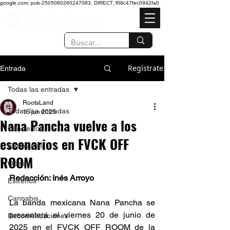
google.com, pub-2505080260247083, DIRECT, f08c47fec0942fa0
Regístrate
Entrada
Todas las entradas
RootsLand
Todas las entradas
15 jun 2025
Nana Pancha vuelve a los
Conciertos
escenarios en FVCK OFF
Entrevistas
ROOM
Opinión
Redacción: Inés Arroyo 
Estrenos
Cannabis
La banda mexicana Nana Pancha se 
presentará el viernes 20 de junio de 
Recomendaciones
2025 en el FVCK OFF ROOM de la 