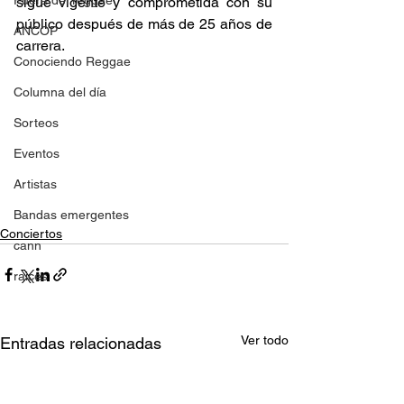
Fuera del reggae
sigue vigente y comprometida con su 
público después de más de 25 años de 
ANCOP
carrera. 
Conociendo Reggae
Columna del día
Sorteos
Eventos
Artistas
Bandas emergentes
Conciertos
cann
raices
Ver todo
Entradas relacionadas