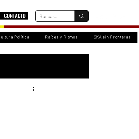
CONTACTO
Cultura Política
Raíces y Ritmos
SKA sin Fronteras
Inicia sesión/ Regístrate