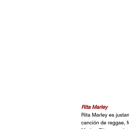
Documentales
Podcast
Ra
Conociendo Reggae
Columna del
Bandas emergentes
cann
Rita Marley
Rita Marley es justa
canción de reggae, f