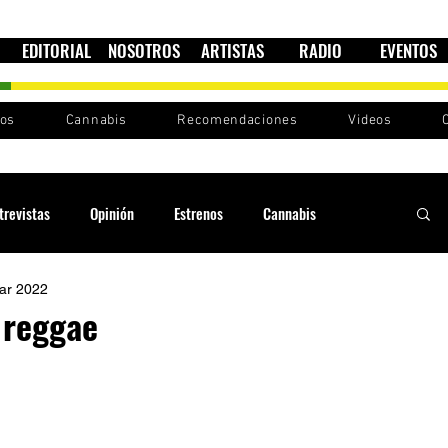
EDITORIAL
NOSOTROS
ARTISTAS
RADIO
EVENTOS
nos
Cannabis
Recomendaciones
Videos
trevistas
Opinión
Estrenos
Cannabis
ar 2022
Cultura política
Raíces y Ritmos
Ska Sin Fronteras
 reggae
Sound System
Festivales
Sesiones RootsLand