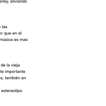
rley, aliviando 
 las 
or que en el 
a música es mas 
e la vieja 
te importante 
es, también en 
 estereotipo 