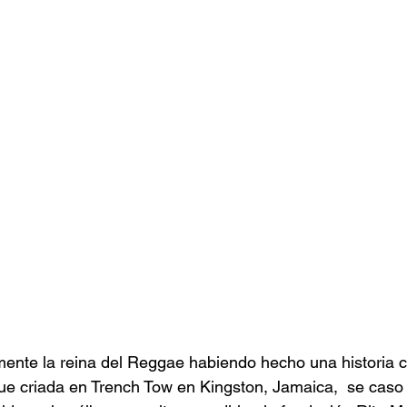
stafari
Fuera del reggae
ANCOP
 día
Sorteos
Eventos
Artistas
raices
mente la reina del Reggae habiendo hecho una historia c
ue criada en Trench Tow en Kingston, Jamaica,  se caso