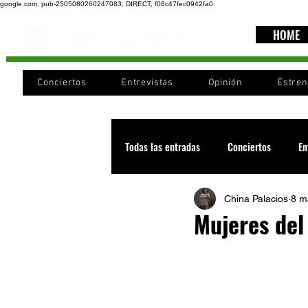
google.com, pub-2505080260247083, DIRECT, f08c47fec0942fa0
HOME
Conciertos
Entrevistas
Opinión
Estre
Todas las entradas
Conciertos
En
China Palacios
8 m
Recomendaciones
Videos
Mujeres del
Noticia
Cultura
Cobertura