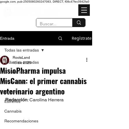
google.com, pub-2505080260247083, DIRECT, f08c47fec0942fa0
Regístrate
Entrada
Todas las entradas
RootsLand
Todas las entradas
15 dic 2025
MisioPharma impulsa
Conciertos
MisCann: el primer cannabis
Entrevistas
veterinario argentino
Opinión
Redacción
: Carolina Herrera 
Estrenos
Cannabis
Recomendaciones