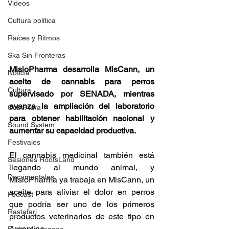
Videos
Cultura política
Raíces y Ritmos
Ska Sin Fronteras
MisioPharma desarrolla MisCann, un 
Noticia
aceite de cannabis para perros 
Cultura
supervisado por SENADA, mientras 
avanza la ampliación del laboratorio 
Cobertura
para obtener habilitación nacional y 
Sound System
aumentar su capacidad productiva. 
Festivales
El cannabis medicinal también está 
Sesiones RootsLand
llegando al mundo animal, y 
Documentales
MisioPharma ya trabaja en MisCann, un 
aceite para aliviar el dolor en perros 
Podcast
que podría ser uno de los primeros 
Rastafari
productos veterinarios de este tipo en 
Argentina.  