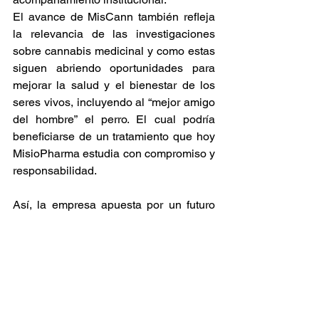
El avance de MisCann también refleja 
la relevancia de las investigaciones 
sobre cannabis medicinal y como estas 
siguen abriendo oportunidades para 
mejorar la salud y el bienestar de los 
seres vivos, incluyendo al “mejor amigo 
del hombre” el perro. El cual podría 
beneficiarse de un tratamiento que hoy 
MisioPharma estudia con compromiso y 
responsabilidad.  
Así, la empresa apuesta por un futuro 
con más ciencia local, más 
infraestructura y más conocimiento 
aplicado en necesidades reales. 
Reforzando la idea de que la 
innovación puede nacer de lo local para 
convertirse en una herramienta global.  