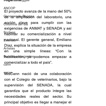
Fuera del reggae
ANCOP
El proyecto avanza de la mano del 50% 
Conociendo Reggae
de la ampliación del laboratorio, una 
acción clave para cumplir con las 
Columna del día
exigencias de ANMAT y SENADA y así 
Sorteos
habilitar su comercialización a nivel 
nacional. El gerente general, Emiliano 
Eventos
Díaz, explica la situación de la empresa 
Artistas
en una simple líneas: “Con la 
Bandas emergentes
habilitación, ya podemos empezar a 
comercializar a todo el país”.  
cann
raices
MisCann nació de una colaboración 
con el Colegio de veterinarios, bajo la 
supervisión del SENADA, la cual 
garantiza que el producto integre las 
necesidades reales del sector. Su 
principal objetivo es llegar a manejar el 