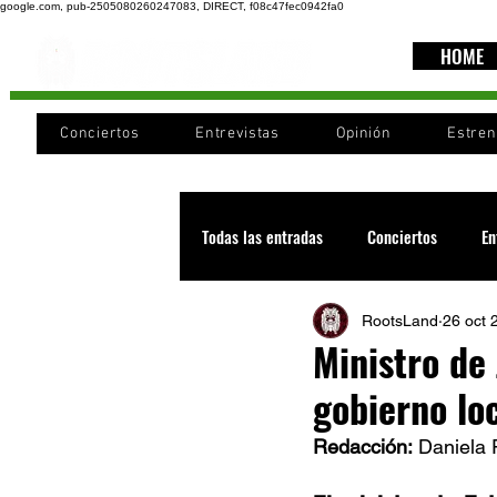
google.com, pub-2505080260247083, DIRECT, f08c47fec0942fa0
HOME
Conciertos
Entrevistas
Opinión
Estre
Todas las entradas
Conciertos
En
RootsLand
26 oct 
Recomendaciones
Videos
Ministro de
gobierno lo
Noticia
Cultura
Cobertura
Redacción:
 Daniela