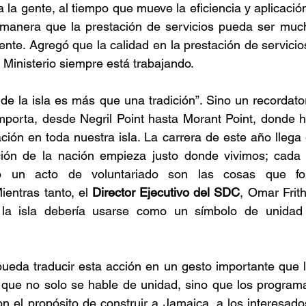
a la gente, al tiempo que mueve la eficiencia y aplicació
manera que la prestación de servicios pueda ser much
nte. Agregó que la calidad en la prestación de servicio
 Ministerio siempre está trabajando. 
 de la isla es más que una tradición”. Sino un recordato
mporta, desde Negril Point hasta Morant Point, donde h
ación en toda nuestra isla. La carrera de este año lleg
ión de la nación empieza justo donde vivimos; cada l
ndo un acto de voluntariado son las cosas que for
ientras tanto, el 
Director Ejecutivo del SDC
, Omar Frit
 la isla debería usarse como un símbolo de unidad 
eda traducir esta acción en un gesto importante que 
 que no solo se hable de unidad, sino que los programa
on el propósito de construir a Jamaica, a los interesados