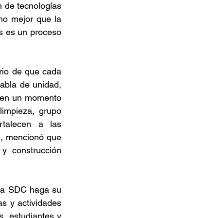
n de tecnologías 
o mejor que la 
s es un proceso 
rio de que cada 
abla de unidad, 
a en un momento 
impieza, grupo 
talecen a las 
h, mencionó que 
y construcción 
la SDC haga su 
s y actividades 
, estudiantes y 