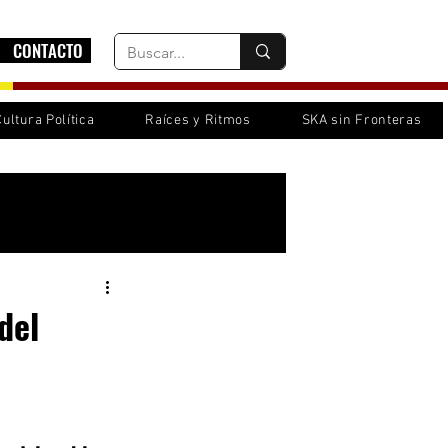
CONTACTO
Cultura Política
Raíces y Ritmos
SKA sin Fronteras
Inicia sesión/ Regístrate
del