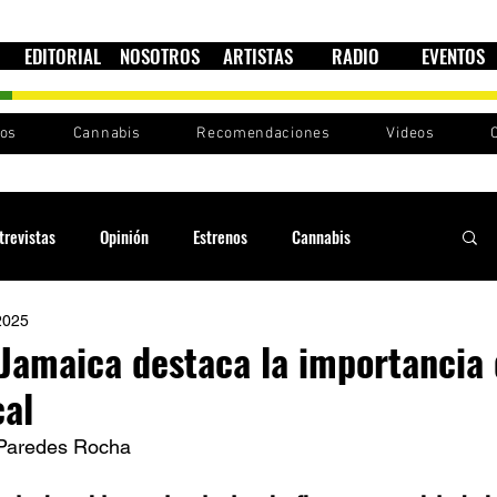
EDITORIAL
NOSOTROS
ARTISTAS
RADIO
EVENTOS
nos
Cannabis
Recomendaciones
Videos
trevistas
Opinión
Estrenos
Cannabis
2025
Cultura política
Raíces y Ritmos
Ska Sin Fronteras
 Jamaica destaca la importancia 
cal
Sound System
Festivales
Sesiones RootsLand
 Paredes Rocha  