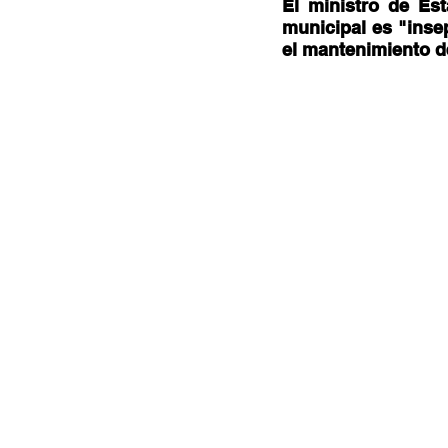
Documentales
Podcast
Ra
El ministro de Est
municipal es "inse
el mantenimiento de
Conociendo Reggae
Columna del
Bandas emergentes
cann