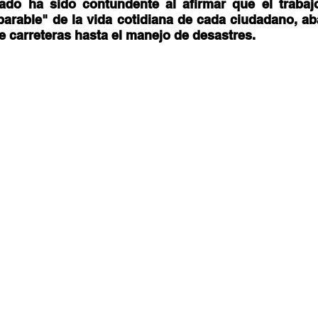
stafari
Fuera del reggae
ANCOP
ado ha sido contundente al afirmar que el trabajo
parable" de la vida cotidiana de cada ciudadano, a
 carreteras hasta el manejo de desastres. 
 día
Sorteos
Eventos
Artistas
raices