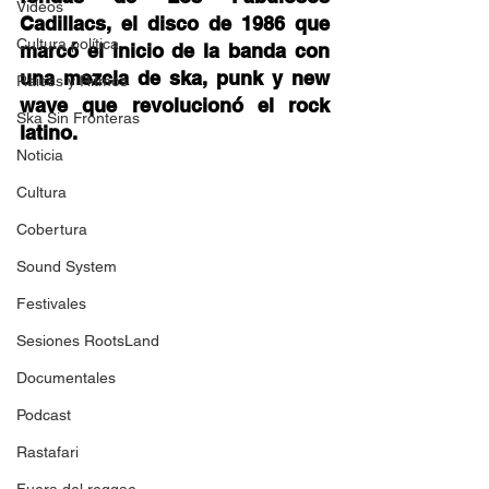
Videos
Cadillacs, el disco de 1986 que 
Cultura política
marcó el inicio de la banda con 
una mezcla de ska, punk y new 
Raíces y Ritmos
wave que revolucionó el rock 
Ska Sin Fronteras
latino. 
Noticia
Cultura
Cobertura
Sound System
Festivales
Sesiones RootsLand
Documentales
Podcast
Rastafari