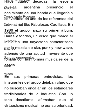
Fuera del reggae
Hace cuatro décadas, la escena 
musical argentina presenció el 
ANCOP
nacimiento de una banda que llegaría a 
Conociendo Reggae
convertirse en uno de los referentes del 
rock latino: Los Fabulosos Cadillacs. En 
Columna del día
1986 el grupo lanzó su primer álbum, 
Sorteos
Bares y fondas, un disco que marcó el 
Eventos
inicio de una trayectoria caracterizada 
por la mezcla de ska, punk y new wave, 
Artistas
además de una actitud irreverente que 
Bandas emergentes
rompía con las normas musicales de la 
época. 
cann
raices
En sus primeras entrevistas, los 
integrantes del grupo dejaban claro que 
no buscaban encajar en los estándares 
tradicionales de la industria. Con un 
tono desafiante, afirmaban que el 
virtuosismo musical no era su prioridad, 