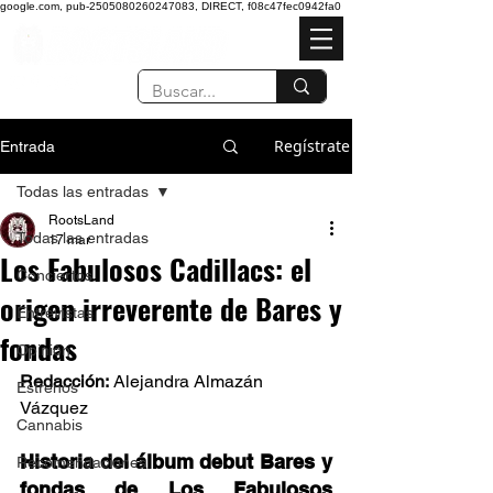
google.com, pub-2505080260247083, DIRECT, f08c47fec0942fa0
Regístrate
Entrada
Todas las entradas
RootsLand
Todas las entradas
17 mar
Los Fabulosos Cadillacs: el
Conciertos
origen irreverente de Bares y
Entrevistas
fondas
Opinión
Redacción:
 Alejandra Almazán 
Estrenos
Vázquez  
Cannabis
Historia del álbum debut Bares y 
Recomendaciones
fondas de Los Fabulosos 