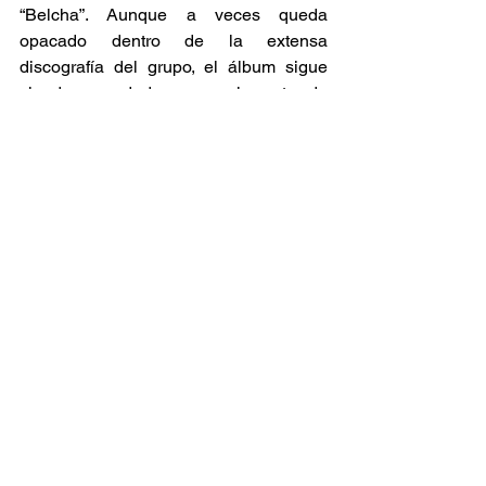
“Belcha”. Aunque a veces queda 
opacado dentro de la extensa 
discografía del grupo, el álbum sigue 
siendo recordado como el punto de 
partida de una de las bandas más 
influyentes del rock en español. 
Recientemente, el disco fue reeditado 
en vinilo, lo que ha permitido 
redescubrir la frescura y la rebeldía de 
aquellos primeros Cadillacs que, con 
irreverencia y creatividad, comenzaron 
a escribir su historia en la música 
latinoamericana. 
Entrevistas
Ver todo
Entradas relacionadas