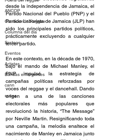
Fuera del reggae
desde la independencia de Jamaica, el 
ANCOP
Partido Nacional del Pueblo (PNP) y el 
Partido Laborista de Jamaica (JLP) han 
Conociendo Reggae
sido los principales partidos políticos, 
Columna del día
prácticamente excluyendo a cualquier 
Sorteos
tercer partido. 
Eventos
En este contexto, en la década de 1970, 
Artistas
bajo el mando de Michael Manley, el 
PNP impulsó la estrategia de 
Bandas emergentes
campañas políticas reforzadas por 
cann
voces del reggae y el dancehall. Dando 
origen a una de las canciones 
raices
electorales más populares que 
revolucionó la historia, “The Message” 
por Neville Martin. Resignificando toda 
una campaña, la melodía enaltece el 
nacimiento de Manley en Jamaica junto 