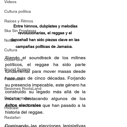
Videos
Cultura política
Raíces y Ritmos
 Entre himnos, dubplates y melodías 
Ska Sin Fronteras
revolucionarias, el reggae y el 
dancehall han sido piezas clave en las 
Noticia
campañas políticas de Jamaica.  
Cultura
Siendo el soundtrack de los mítines 
Cobertura
políticos, el reggae ha sido parte 
Sound System
fundamental para mover masas desde 
hace más de cinco décadas. Forjando 
Festivales
su presencia impecable, este género ha 
Sesiones RootsLand
construido su legado más allá de la 
música, destacando algunos de los 
Documentales
éxitos electorales
 que han pasado a la 
Podcast
historia del reggae.  
Rastafari
Dominando las elecciones legislativas 