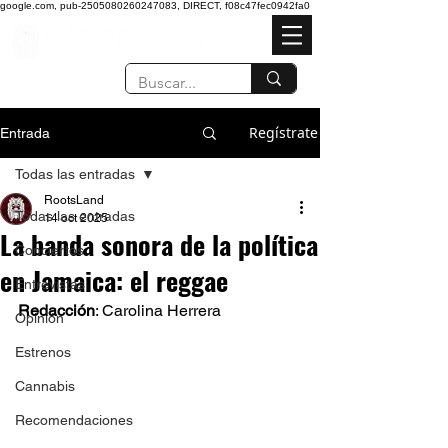
google.com, pub-2505080260247083, DIRECT, f08c47fec0942fa0
Regístrate
Entrada
Todas las entradas
RootsLand
Todas las entradas
14 oct 2025
La banda sonora de la política
Conciertos
en Jamaica: el reggae
Entrevistas
Redacción
: Carolina Herrera 
Opinión
Estrenos
Cannabis
Recomendaciones