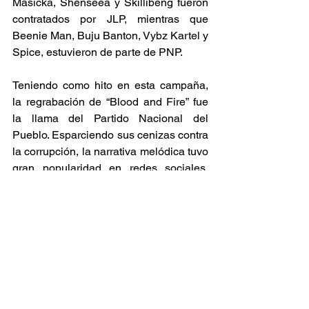
Masicka, Shenseea y Skillibeng fueron 
contratados por JLP, mientras que 
Beenie Man, Buju Banton, Vybz Kartel y 
Spice, estuvieron de parte de PNP.  
Teniendo como hito en esta campaña, 
la regrabación de “Blood and Fire” fue 
la llama del Partido Nacional del 
Pueblo. Esparciendo sus cenizas contra 
la corrupción, la narrativa melódica tuvo 
gran popularidad en redes sociales, 
gracias al video viral donde se 
mostraban a simpatizantes de ambos 
partidos bailando al unísono el ritmo de 
la música.  
Presentado cada éxito electoral, 
podemos reafirmar el poder del reggae 
y el dancehall en los movimientos 