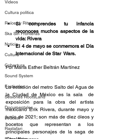
Videos
Cultura política
Raíces y Ritmos
Si comprendes tu infancia 
reconoces muchos aspectos de la 
Ska Sin Fronteras
vida: Rivera
Noticia
El 4 de mayo se conmemora el Día 
Internacional de Star  Wars.
Cultura
Cobertura
Por María Esther Beltrán Martínez 
Sound System
Festivales
La estación del metro Salto del Agua de 
la Ciudad de México es la sala  de 
Sesiones RootsLand
exposición para la obra del artista 
Documentales
mexicano Erik Rivera, durante mayo y 
junio de 2021; son más de diez óleos y 
Podcast
bocetos que representan a los 
Rastafari
principales personajes de la saga de 