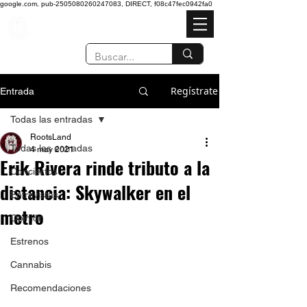
google.com, pub-2505080260247083, DIRECT, f08c47fec0942fa0
Regístrate
Entrada
Todas las entradas
RootsLand
Todas las entradas
4 may 2021
Erik Rivera rinde tributo a la
Conciertos
distancia: Skywalker en el
Entrevistas
metro
Opinión
Estrenos
Cannabis
Recomendaciones