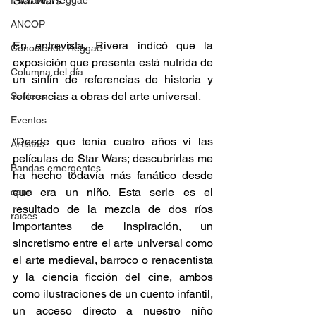
Star Wars
.
Fuera del reggae
ANCOP
En entrevista, Rivera indicó que la 
Conociendo Reggae
exposición que presenta está nutrida de 
Columna del día
un sinfín de referencias de historia y 
referencias a obras del arte universal.
Sorteos
Eventos
“Desde que tenía cuatro años vi las 
Artistas
películas de Star Wars; descubrirlas me 
Bandas emergentes
ha hecho todavía más fanático desde 
que era un niño. Esta serie es el 
cann
resultado de la mezcla de dos ríos 
raices
importantes de inspiración, un 
sincretismo entre el arte universal como 
el arte medieval, barroco o renacentista 
y la ciencia ficción del cine, ambos 
como ilustraciones de un cuento infantil, 
un acceso directo a nuestro niño 