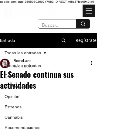
google.com, pub-2505080260247083, DIRECT, f08c47fec0942fa0
Regístrate
Entrada
Todas las entradas
RootsLand
Todas las entradas
12 dic 2020
El Senado continua sus
Conciertos
actividades
Entrevistas
Opinión
Estrenos
Cannabis
Recomendaciones