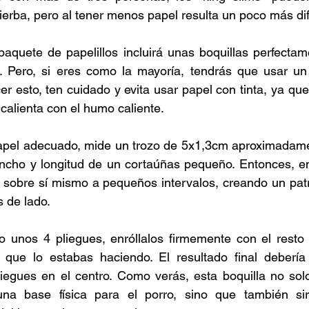
ierba, pero al tener menos papel resulta un poco más difí
 paquete de papelillos incluirá unas boquillas perfectam
. Pero, si eres como la mayoría, tendrás que usar un 
er esto, ten cuidado y evita usar papel con tinta, ya que
calienta con el humo caliente. 
apel adecuado, mide un trozo de 5x1,3cm aproximadame
ncho y longitud de un cortaúñas pequeño. Entonces, em
 sobre sí mismo a pequeños intervalos, creando un patr
 de lado. 
unos 4 pliegues, enróllalos firmemente con el resto d
que lo estabas haciendo. El resultado final debería s
iegues en el centro. Como verás, esta boquilla no solo
una base física para el porro, sino que también sir