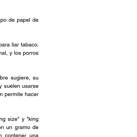
po de papel de 
ra liar tabaco. 
l, y los porros 
re sugiere, su 
y suelen usarse 
n permite hacer 
 size" y "king 
on un gramo de 
n contener una 