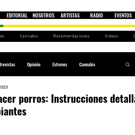
EDITORIAL
NOSOTROS
ARTISTAS
RADIO
EVENTOS
nos
Cannabis
Recomendaciones
Videos
trevistas
Opinión
Estrenos
Cannabis
2023
Cultura política
Raíces y Ritmos
Ska Sin Fronteras
acer porros: Instrucciones detal
piantes
Sound System
Festivales
Sesiones RootsLand