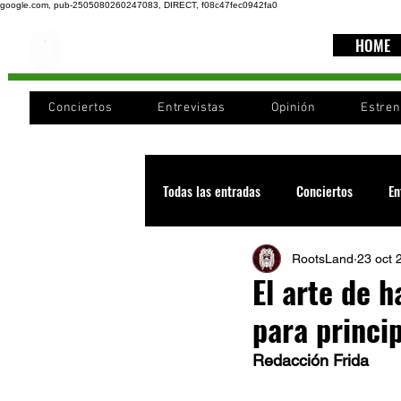
google.com, pub-2505080260247083, DIRECT, f08c47fec0942fa0
HOME
Conciertos
Entrevistas
Opinión
Estre
Todas las entradas
Conciertos
En
RootsLand
23 oct 
Recomendaciones
Videos
El arte de h
para princi
Noticia
Cultura
Cobertura
Redacción Frida