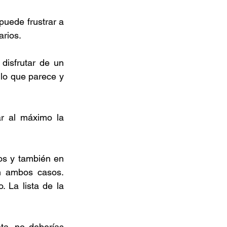
uede frustrar a 
rios. 
isfrutar de un 
lo que parece y 
r al máximo la 
os y también en 
n ambos casos. 
La lista de la 
a, no deberías 