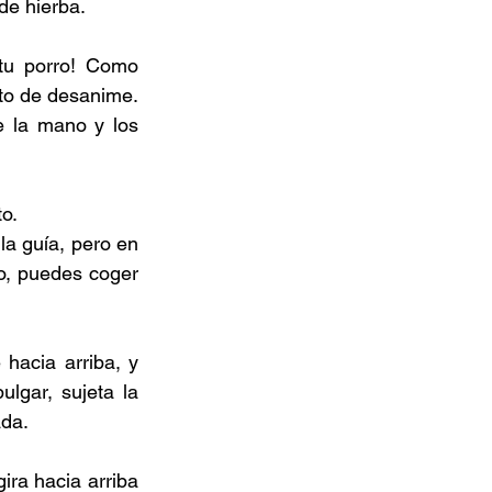
de hierba. 
u porro! Como 
to de desanime. 
 la mano y los 
o. 
a guía, pero en 
o, puedes coger 
acia arriba, y 
lgar, sujeta la 
da. 
ira hacia arriba 