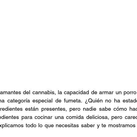
stafari
Fuera del reggae
ANCOP
 día
Sorteos
Eventos
Artistas
raices
amantes del cannabis, la capacidad de armar un porro e
a categoría especial de fumeta. ¿Quién no ha estado
gredientes están presentes, pero nadie sabe cómo ha
edientes para cocinar una comida deliciosa, pero carec
xplicamos todo lo que necesitas saber y te mostramos