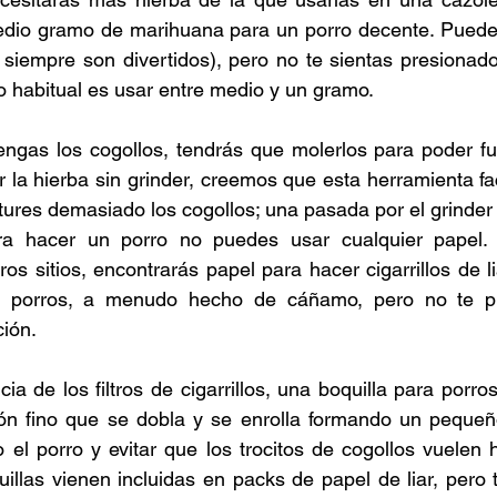
dio gramo de marihuana para un porro decente. Puedes
iempre son divertidos), pero no te sientas presionado/
o habitual es usar entre medio y un gramo. 
tengas los cogollos, tendrás que molerlos para poder f
r la hierba sin grinder, creemos que esta herramienta fa
ritures demasiado los cogollos; una pasada por el grinder 
ara hacer un porro no puedes usar cualquier papel.
ros sitios, encontrarás papel para hacer cigarrillos de l
a porros, a menudo hecho de cáñamo, pero no te pr
ión. 
ncia de los filtros de cigarrillos, una boquilla para porro
ón fino que se dobla y se enrolla formando un pequeño 
el porro y evitar que los trocitos de cogollos vuelen h
uillas vienen incluidas en packs de papel de liar, pero