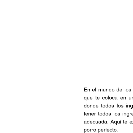
Documentales
Podcast
Ra
Conociendo Reggae
Columna del
Bandas emergentes
cann
En el mundo de los 
que te coloca en un
donde todos los in
tener todos los ingr
adecuada. Aquí te e
porro perfecto. 