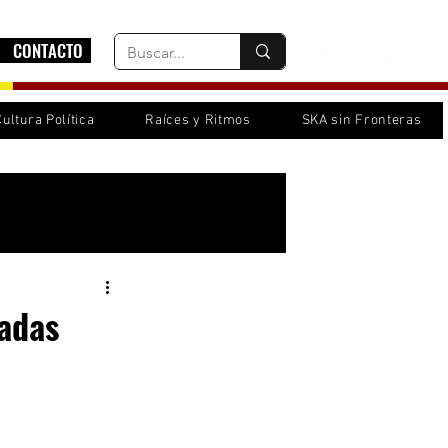
CONTACTO
Cultura Política
Raíces y Ritmos
SKA sin Fronteras
Inicia sesión/ Regístrate
ladas