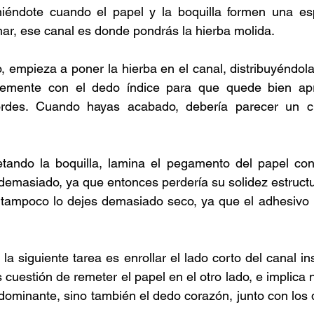
niéndote cuando el papel y la boquilla formen una esp
r, ese canal es donde pondrás la hierba molida.  
 empieza a poner la hierba en el canal, distribuyéndol
emente con el dedo índice para que quede bien apr
rdes. Cuando hayas acabado, debería parecer un cil
etando la boquilla, lamina el pegamento del papel con 
demasiado, ya que entonces perdería su solidez estructur
o tampoco lo dejes demasiado seco, ya que el adhesivo 
a siguiente tarea es enrollar el lado corto del canal in
 cuestión de remeter el papel en el otro lado, e implica n
dominante, sino también el dedo corazón, junto con los d