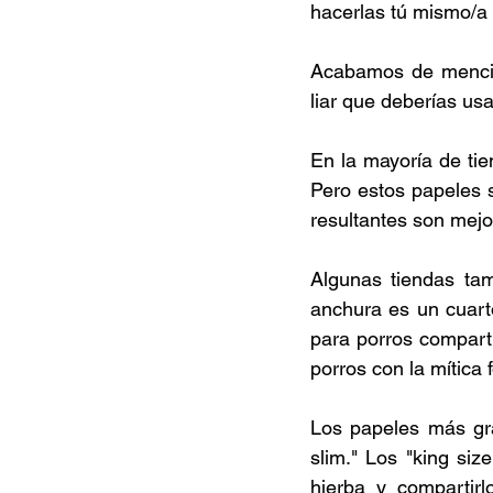
hacerlas tú mismo/a u
Acabamos de mencion
liar que deberías usa
En la mayoría de tie
Pero estos papeles s
resultantes son mejor
Algunas tiendas ta
anchura es un cuarto
para porros compart
porros con la mítica 
Los papeles más gra
slim." Los "king si
hierba y compartir