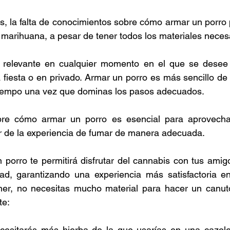
 la falta de conocimientos sobre cómo armar un porro p
a marihuana, a pesar de tener todos los materiales necesa
 relevante en cualquier momento en el que se desee d
 fiesta o en privado. Armar un porro es más sencillo de 
iempo una vez que dominas los pasos adecuados. 
bre cómo armar un porro es esencial para aprovecha
r de la experiencia de fumar de manera adecuada. 
porro te permitirá disfrutar del cannabis con tus amig
d, garantizando una experiencia más satisfactoria e
, no necesitas mucho material para hacer un canuto. 
e: 
cesitarás más hierba de la que usarías en una cazolet