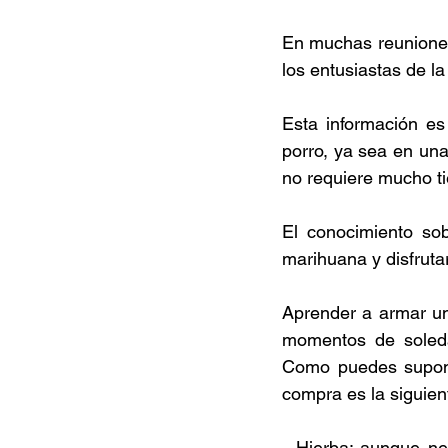
En muchas reuniones,
los entusiastas de l
Esta información es
porro, ya sea en una
no requiere mucho t
El conocimiento so
marihuana y disfruta
Aprender a armar un 
momentos de soleda
Como puedes suponer
compra es la siguient
- Hierba: aunque ne