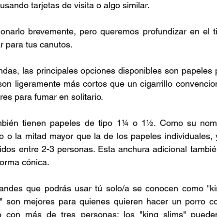
sando tarjetas de visita o algo similar. 
arlo brevemente, pero queremos profundizar en el ti
r para tus canutos.  
ndas, las principales opciones disponibles son papeles pa
on ligeramente más cortos que un cigarrillo convenciona
es para fumar en solitario. 
mbién tienen papeles de tipo 1¼ o 1½. Como su nomb
 o la mitad mayor que la de los papeles individuales, 
idos entre 2-3 personas. Esta anchura adicional tambié
forma cónica. 
ndes que podrás usar tú solo/a se conocen como "king
ze" son mejores para quienes quieren hacer un porro c
lo con más de tres personas; los "king slims" puede