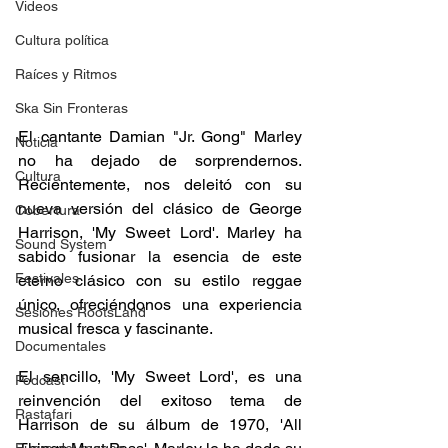
Videos
Cultura política
Raíces y Ritmos
Ska Sin Fronteras
El cantante Damian "Jr. Gong" Marley 
Noticia
no ha dejado de sorprendernos. 
Cultura
Recientemente, nos deleitó con su 
nueva versión del clásico de George 
Cobertura
Harrison, 'My Sweet Lord'. Marley ha 
Sound System
sabido fusionar la esencia de este 
Festivales
eterno clásico con su estilo reggae 
único, ofreciéndonos una experiencia 
Sesiones RootsLand
musical fresca y fascinante. 
Documentales
El sencillo, 'My Sweet Lord', es una 
Podcast
reinvención del exitoso tema de 
Rastafari
Harrison de su álbum de 1970, 'All 