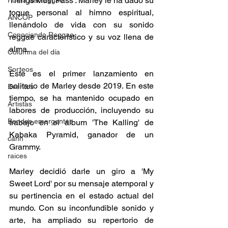
Things Must Pass'. Marley le ha dado su 
Fuera del reggae
toque personal al himno espiritual, 
ANCOP
llenándolo de vida con su sonido 
Conociendo Reggae
reggae característico y su voz llena de 
alma. 
Columna del día
Sorteos
Este es el primer lanzamiento en 
solitario de Marley desde 2019. En este 
Eventos
tiempo, se ha mantenido ocupado en 
Artistas
labores de producción, incluyendo su 
Bandas emergentes
trabajo en el álbum 'The Kalling' de 
Kabaka Pyramid, ganador de un 
cann
Grammy. 
raices
Marley decidió darle un giro a 'My 
Sweet Lord' por su mensaje atemporal y 
su pertinencia en el estado actual del 
mundo. Con su inconfundible sonido y 
arte, ha ampliado su repertorio de 