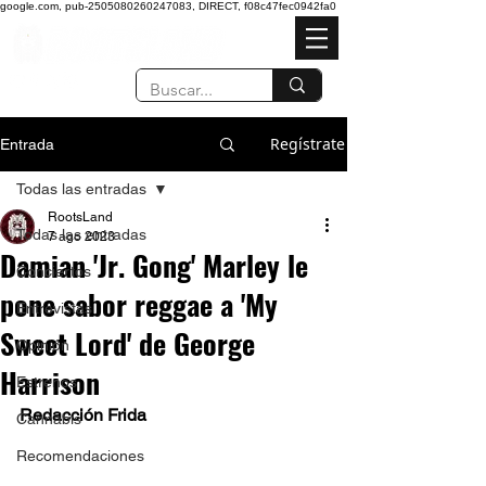
google.com, pub-2505080260247083, DIRECT, f08c47fec0942fa0
Regístrate
Entrada
Todas las entradas
RootsLand
Todas las entradas
7 ago 2023
Damian 'Jr. Gong' Marley le
Conciertos
pone sabor reggae a 'My
Entrevistas
Sweet Lord' de George
Opinión
Harrison
Estrenos
Redacción Frida
Cannabis
Recomendaciones