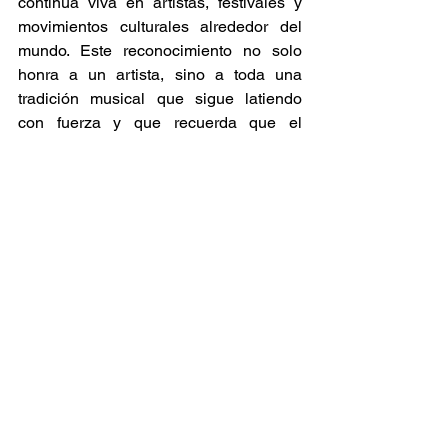
continúa viva en artistas, festivales y 
movimientos culturales alrededor del 
mundo. Este reconocimiento no solo 
honra a un artista, sino a toda una 
tradición musical que sigue latiendo 
con fuerza y que recuerda que el 
reggae es, ante todo, una voz de 
identidad y resistencia. 
Raíces y Ritmos