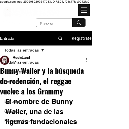
google.com, pub-2505080260247083, DIRECT, f08c47fec0942fa0
Regístrate
Entrada
Todas las entradas
RootsLand
Todas las entradas
12 ene
Bunny Wailer y la búsqueda
Conciertos
de redención, el reggae
Entrevistas
vuelve a los Grammy
Opinión
El nombre de Bunny 
Estrenos
Wailer, una de las 
Cannabis
figuras fundacionales 
Recomendaciones