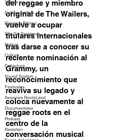
del reggae y miembro 
Videos
original de The Wailers, 
Cultura política
vuelve a ocupar 
Raíces y Ritmos
Ska Sin Fronteras
titulares internacionales 
Noticia
tras darse a conocer su 
Cultura
reciente nominación al 
Cobertura
Grammy, un 
Sound System
reconocimiento que 
Festivales
reaviva su legado y 
Sesiones RootsLand
coloca nuevamente al 
Documentales
reggae roots en el 
Podcast
centro de la 
Rastafari
conversación musical 