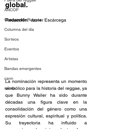
Fuera del reggae
global. 
ANCOP
Conociendo Reggae
Redacción
:  Javier Escárcega  
Columna del día
Sorteos
Eventos
Artistas
Bandas emergentes
cann
La nominación representa un momento 
simbólico para la historia del reggae, ya 
raices
que Bunny Wailer ha sido durante 
décadas una figura clave en la 
consolidación del género como una 
expresión cultural, espiritual y política. 
Su trayectoria ha influido a 