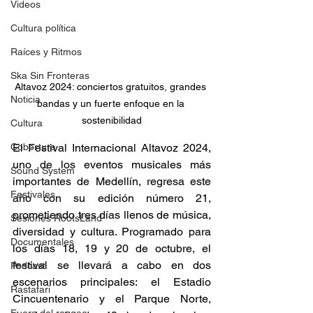
Videos
Cultura política
Raíces y Ritmos
Ska Sin Fronteras
Altavoz 2024: conciertos gratuitos, grandes 
Noticia
bandas y un fuerte enfoque en la 
sostenibilidad
Cultura
Cobertura
El Festival Internacional Altavoz 2024, 
uno de los eventos musicales más 
Sound System
importantes de Medellín, regresa este 
Festivales
año con su edición número 21, 
prometiendo tres días llenos de música, 
Sesiones RootsLand
diversidad y cultura. Programado para 
Documentales
los días 18, 19 y 20 de octubre, el 
festival se llevará a cabo en dos 
Podcast
escenarios principales: el Estadio 
Rastafari
Cincuentenario y el Parque Norte, 