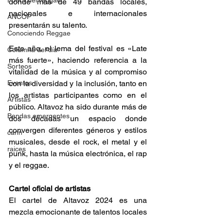
Fuera del reggae
donde más de 49 bandas locales, 
nacionales e internacionales 
ANCOP
presentarán su talento​. 
Conociendo Reggae
Este año, el lema del festival es «Late 
Columna del día
más fuerte», haciendo referencia a la 
Sorteos
vitalidad de la música y al compromiso 
Eventos
con la diversidad y la inclusión, tanto en 
los artistas participantes como en el 
Artistas
público. Altavoz ha sido durante más de 
Bandas emergentes
dos décadas un espacio donde 
convergen diferentes géneros y estilos 
cann
musicales, desde el rock, el metal y el 
raices
punk, hasta la música electrónica, el rap 
y el reggae. 
Cartel oficial de artistas 
El cartel de Altavoz 2024 es una 
mezcla emocionante de talentos locales 