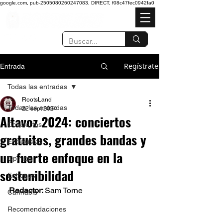
google.com, pub-2505080260247083, DIRECT, f08c47fec0942fa0
Regístrate
Entrada
Todas las entradas
RootsLand
Todas las entradas
22 sept 2024
Altavoz 2024: conciertos
Conciertos
gratuitos, grandes bandas y
Entrevistas
un fuerte enfoque en la
Opinión
sostenibilidad
Estrenos
Redactor: 
Sam Torne 
Cannabis
Recomendaciones