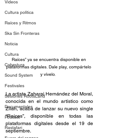
Videos
Cultura política
Raíces y Ritmos
Ska Sin Fronteras
Noticia
Cultura
Raíces” ya se encuentra disponible en 
Cobertura
plataformas digitales. Dale play, compártelo 
y vívelo.  
Sound System
Festivales
La artista Zaharai Hernández del Moral, 
Sesiones RootsLand
conocida en el mundo artístico como 
Documentales
Zilah, acaba de lanzar su nuevo single 
“Raíces”, disponible en todas las 
Podcast
plataformas digitales desde el 19 de 
Rastafari
septiembre. 