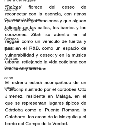
Fuera del reggae
“Raíces” florece del deseo de 
ANCOP
reconectar con la esencia, con ritmos 
Conociendo Reggae
que marcan generaciones y que siguen 
latiendo en las calles, los barrios y los 
Columna del día
corazones. Zilah se adentra en el 
Sorteos
reggae como un vehículo de fuerza y 
paz; en el R&B, como un espacio de 
Eventos
vulnerabilidad y deseo; y en la música 
Artistas
urbana, reflejando la vida cotidiana con 
Bandas emergentes
sus luces y sombras. 
cann
El estreno estará acompañado de un 
raices
videoclip ilustrado por el cordobés Otto 
Jiménez, residente en Málaga, en el 
que se representan lugares típicos de 
Córdoba como el Puente Romano, la 
Calahorra, los arcos de la Mezquita y el 
barrio del Campo de la Verdad. 