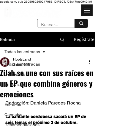
google.com, pub-2505080260247083, DIRECT, f08c47fec0942fa0
Regístrate
Entrada
Todas las entradas
RootsLand
Todas las entradas
2 oct 2025
Zilah se une con sus raíces en
Conciertos
un EP que combina géneros y
Entrevistas
emociones
Opinión
Redacción: Daniela Paredes Rocha 
Estrenos
Cannabis
La cantante cordobesa sacará un EP de 
seis temas el próximo 3 de octubre. 
Recomendaciones