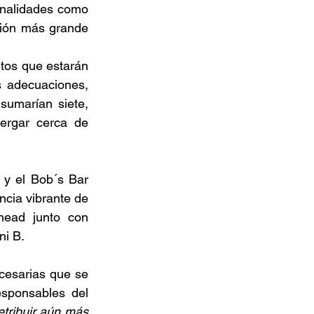
onalidades como 
ión más grande 
tos que estarán 
s adecuaciones, 
umarían siete, 
ergar cerca de 
y el Bob´s Bar 
cia vibrante de 
ead junto con 
i B. 
cesarias que se 
sponsables del 
tribuir aún más 