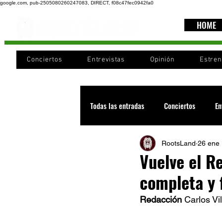
google.com, pub-2505080260247083, DIRECT, f08c47fec0942fa0
HOME
Conciertos
Entrevistas
Opinión
Estre
Todas las entradas
Conciertos
En
RootsLand
26 ene
Recomendaciones
Videos
Vuelve el R
completa y 
Noticia
Cultura
Cobertura
Redacción 
Carlos Vil