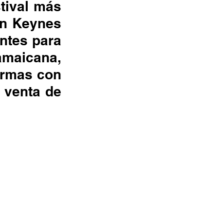
tival más 
on Keynes 
ntes para 
amaicana, 
ormas con 
 venta de 