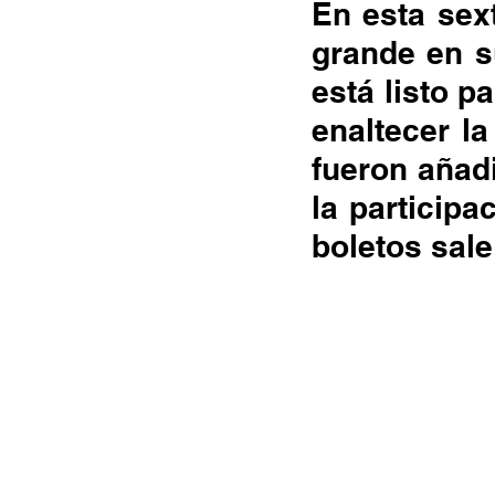
Documentales
Podcast
Ra
En esta sex
grande en su
está listo p
Conociendo Reggae
Columna del
enaltecer la
fueron añad
Bandas emergentes
cann
la participa
boletos sale