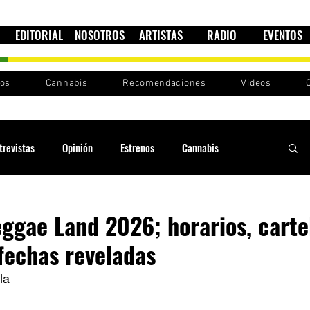
EDITORIAL
NOSOTROS
ARTISTAS
RADIO
EVENTOS
nos
Cannabis
Recomendaciones
Videos
trevistas
Opinión
Estrenos
Cannabis
Cultura política
Raíces y Ritmos
Ska Sin Fronteras
eggae Land 2026; horarios, carte
fechas reveladas
Sound System
Festivales
Sesiones RootsLand
la 