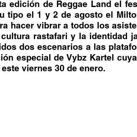
stafari
Fuera del reggae
ANCOP
ta edición de Reggae Land el fes
 tipo el 1 y 2 de agosto el Milt
ara hacer vibrar a todos los asiste
 día
Sorteos
Eventos
Artistas
 cultura rastafari y la identidad j
idos dos escenarios a las plataf
raices
ción especial de Vybz Kartel cuya
 este viernes 30 de enero. 