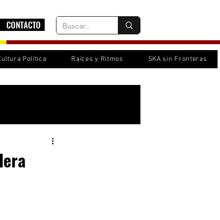
CONTACTO
Cultura Política
Raíces y Ritmos
SKA sin Fronteras
Inicia sesión/ Regístrate
lera