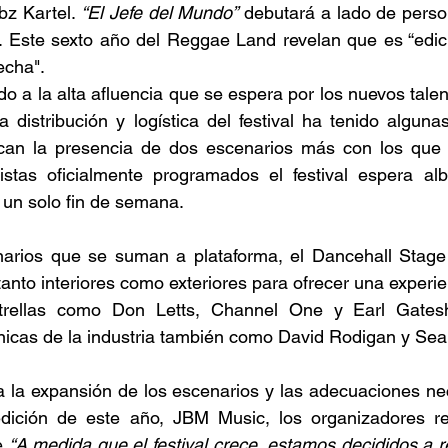
bz Kartel. 
“El Jefe del Mundo”
 debutará a lado de pers
Este sexto año del Reggae Land revelan que es “edic
echa". 
do a la alta afluencia que se espera por los nuevos talen
a distribución y logística del festival ha tenido alguna
can la presencia de dos escenarios más con los que s
tas oficialmente programados el festival espera alb
 un solo fin de semana.  
arios que se suman a plataforma, el Dancehall Stage 
anto interiores como exteriores para ofrecer una experien
trellas como Don Letts, Channel One y Earl Gatesh
nicas de la industria también como David Rodigan y Sean
a la expansión de los escenarios y las adecuaciones ne
dición de este año, JBM Music, los organizadores re
 
“A medida que el festival crece, estamos decididos a re