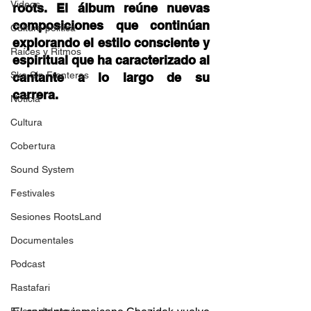
Videos
roots. El álbum reúne nuevas 
composiciones que continúan 
Cultura política
explorando el estilo consciente y 
Raíces y Ritmos
espiritual que ha caracterizado al 
Ska Sin Fronteras
cantante a lo largo de su 
carrera. 
Noticia
Cultura
Cobertura
Sound System
Festivales
Sesiones RootsLand
Documentales
Podcast
Rastafari