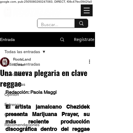
google.com, pub-2505080260247083, DIRECT, f08c47fec0942fa0
Regístrate
Entrada
Todas las entradas
RootsLand
Todas las entradas
10 mar
Una nueva plegaria en clave
Conciertos
reggae
Entrevistas
Redacción: Paola Maggi
Opinión
Estrenos
El artista jamaicano Chezidek 
presenta Marijuana Prayer, su 
Cannabis
más reciente producción 
Recomendaciones
discográfica dentro del reggae 