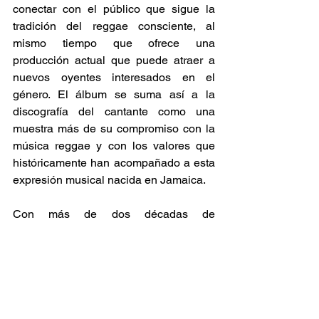
conectar con el público que sigue la 
tradición del reggae consciente, al 
mismo tiempo que ofrece una 
producción actual que puede atraer a 
nuevos oyentes interesados en el 
género. El álbum se suma así a la 
discografía del cantante como una 
muestra más de su compromiso con la 
música reggae y con los valores que 
históricamente han acompañado a esta 
expresión musical nacida en Jamaica. 
Con más de dos décadas de 
trayectoria, Chezidek continúa 
desarrollando una carrera sólida dentro 
del reggae internacional. Su música ha 
logrado trascender fronteras y conectar 
con audiencias en distintas partes del 
mundo, consolidándolo como uno de 