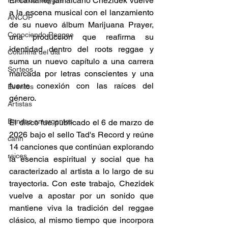
El cantante jamaicano Chezidek vuelve 
Fuera del reggae
a la escena musical con el lanzamiento 
ANCOP
de su nuevo álbum Marijuana Prayer, 
Conociendo Reggae
una producción que reafirma su 
identidad dentro del roots reggae y 
Columna del día
suma un nuevo capítulo a una carrera 
Sorteos
marcada por letras conscientes y una 
fuerte conexión con las raíces del 
Eventos
género. 
Artistas
Bandas emergentes
El disco fue publicado el 6 de marzo de 
2026 bajo el sello Tad's Record y reúne 
cann
14 canciones que continúan explorando 
raices
la esencia espiritual y social que ha 
caracterizado al artista a lo largo de su 
trayectoria. Con este trabajo, Chezidek 
vuelve a apostar por un sonido que 
mantiene viva la tradición del reggae 
clásico, al mismo tiempo que incorpora 