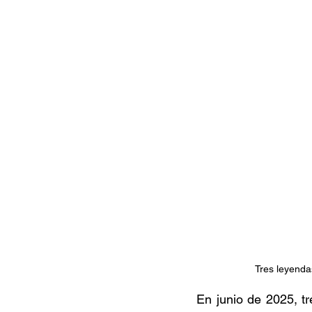
Documentales
Podcast
Ra
Conociendo Reggae
Columna del
Bandas emergentes
cann
Tres leyenda
En junio de 2025, tr