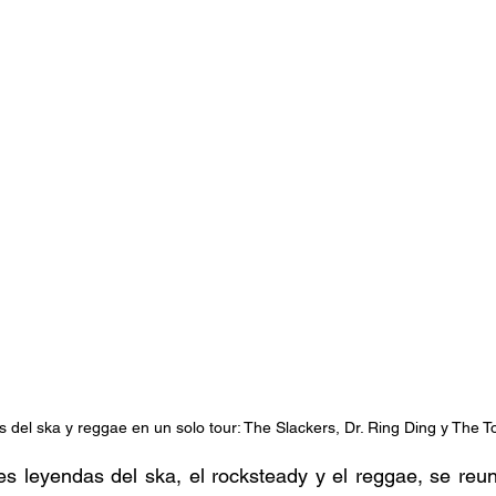
stafari
Fuera del reggae
ANCOP
 día
Sorteos
Eventos
Artistas
raices
s del ska y reggae en un solo tour: The Slackers, Dr. Ring Ding y The T
es leyendas del ska, el rocksteady y el reggae, se reu