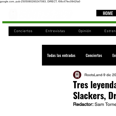
google.com, pub-2505080260247083, DIRECT, f08c47fec0942fa0
HOME
Conciertos
Entrevistas
Opinión
Estre
Todas las entradas
Conciertos
En
RootsLand
9 dic 2
Recomendaciones
Videos
Tres leyenda
Slackers, D
Noticia
Cultura
Cobertura
Redactor: 
Sam Torn