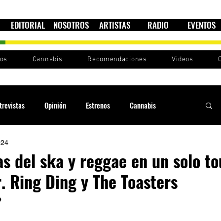
EDITORIAL
NOSOTROS
ARTISTAS
RADIO
EVENTOS
nos
Cannabis
Recomendaciones
Videos
trevistas
Opinión
Estrenos
Cannabis
024
Cultura política
Raíces y Ritmos
Ska Sin Fronteras
s del ska y reggae en un solo to
r. Ring Ding y The Toasters
Sound System
Festivales
Sesiones RootsLand
e