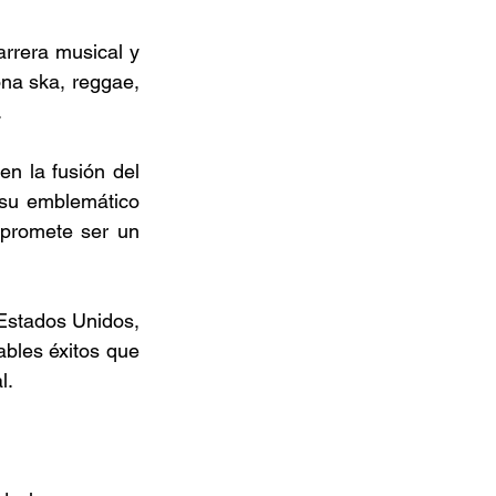
rrera musical y 
na ska, reggae, 
 
n la fusión del 
 su emblemático 
promete ser un 
Estados Unidos, 
bles éxitos que 
​. 