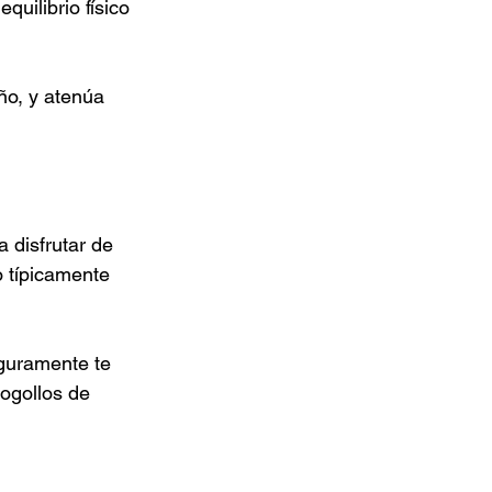
uilibrio físico 
ño, y atenúa 
 disfrutar de 
 típicamente 
guramente te 
ogollos de 