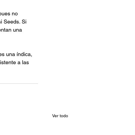
pues no 
i Seeds. Si 
entan una 
es una índica, 
stente a las 
Ver todo