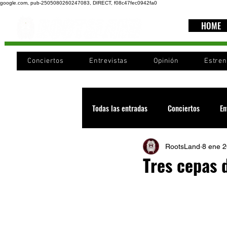
google.com, pub-2505080260247083, DIRECT, f08c47fec0942fa0
HOME
Conciertos
Entrevistas
Opinión
Estre
Todas las entradas
Conciertos
En
RootsLand
8 ene 
Recomendaciones
Videos
Tres cepas 
Noticia
Cultura
Cobertura