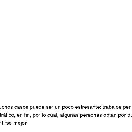
stafari
Fuera del reggae
ANCOP
 día
Sorteos
Eventos
Artistas
raices
uchos casos puede ser un poco estresante: trabajos pen
tráfico, en fin, por lo cual, algunas personas optan por 
tirse mejor.