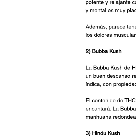
potente y relajante c
y mental es muy plac
Además, parece tener
los dolores muscular
2) Bubba Kush
La Bubba Kush de Hum
un buen descanso rep
índica, con propied
El contenido de THC
encantará. La Bubba 
marihuana redondead
3) Hindu Kush