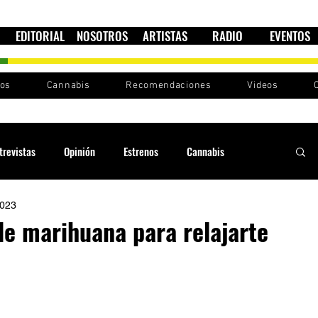
EDITORIAL
NOSOTROS
ARTISTAS
RADIO
EVENTOS
nos
Cannabis
Recomendaciones
Videos
trevistas
Opinión
Estrenos
Cannabis
2023
Cultura política
Raíces y Ritmos
Ska Sin Fronteras
de marihuana para relajarte
Sound System
Festivales
Sesiones RootsLand