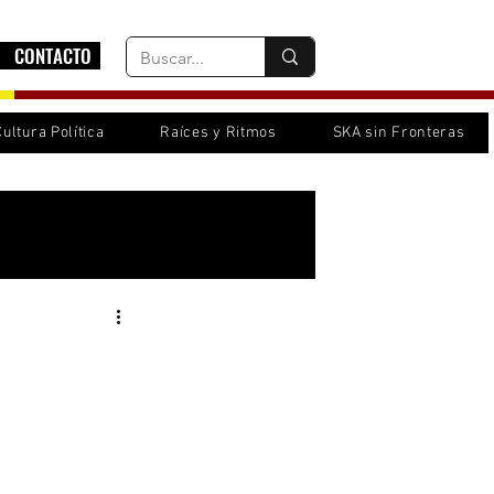
CONTACTO
Cultura Política
Raíces y Ritmos
SKA sin Fronteras
Inicia sesión/ Regístrate