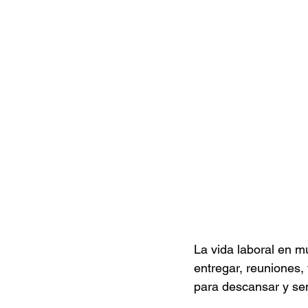
Documentales
Podcast
Ra
Conociendo Reggae
Columna del
Bandas emergentes
cann
La vida laboral en m
entregar, reuniones, 
para descansar y sen