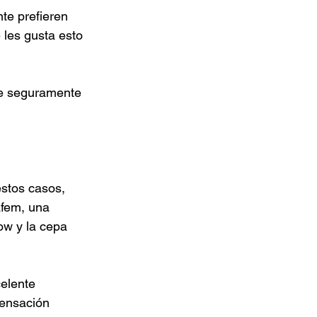
te prefieren 
 les gusta esto 
ue seguramente 
stos casos, 
fem, una 
w y la cepa 
elente 
sensación 