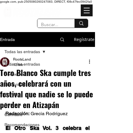
google.com, pub-2505080260247083, DIRECT, f08c47fec0942fa0
Regístrate
Entrada
Todas las entradas
RootsLand
Todas las entradas
13 feb
Toro Blanco Ska cumple tres
Conciertos
años, celebrará con un
Entrevistas
festival que nadie se lo puede
Opinión
perder en Atizapán
Estrenos
Redacción:
 Grecia Rodríguez 
Cannabis
Recomendaciones
El Otro Ska Vol. 3 celebra el 