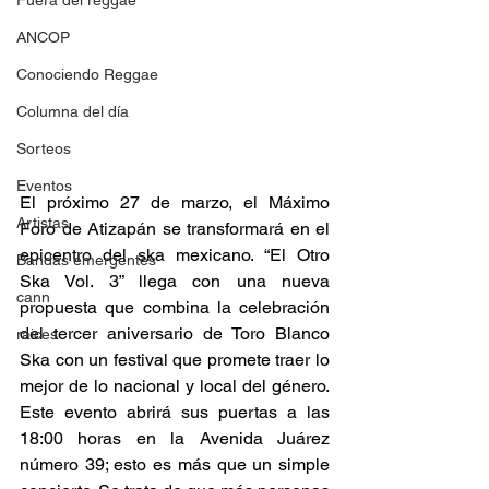
Fuera del reggae
ANCOP
Conociendo Reggae
Columna del día
Sorteos
Eventos
El próximo 27 de marzo, el Máximo 
Artistas
Foro de Atizapán se transformará en el 
epicentro del ska mexicano. “El Otro 
Bandas emergentes
Ska Vol. 3” llega con una nueva 
cann
propuesta que combina la celebración 
del tercer aniversario de Toro Blanco 
raices
Ska con un festival que promete traer lo 
mejor de lo nacional y local del género. 
Este evento abrirá sus puertas a las 
18:00 horas en la Avenida Juárez 
número 39; esto es más que un simple 