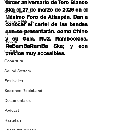
Videos
tercer aniversario de Toro Blanco 
Ska el 27 de marzo de 2026 en el 
Cultura política
Máximo Foro de Atizapán. Dan a 
Raíces y Ritmos
conocer el cartel de las bandas 
que se presentarán, como Chino 
Ska Sin Fronteras
y su Gala, RU2, Rambookiss, 
Noticia
ReBamBaRamBa Ska; y con 
Cultura
precios muy accesibles. 
Cobertura
Sound System
Festivales
Sesiones RootsLand
Documentales
Podcast
Rastafari