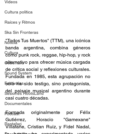
Videos
Cultura política
Raíces y Ritmos
Ska Sin Fronteras
"Todos Tus Muertos" (TTM), una icónica 
Noticia
banda argentina, combina géneros 
Cultura
como punk rock, reggae, hip-hop, y rock 
alternativo para ofrecer música cargada 
Cobertura
de crítica social y reflexiones culturales. 
Sound System
Fundada en 1985, esta agrupación no 
sólo ha sido testigo, sino protagonista, 
Festivales
del paisaje musical argentino durante 
Sesiones RootsLand
casi cuatro décadas. 
Documentales
Formada originalmente por Félix 
Podcast
Gutiérrez, Horacio "Gamexane" 
Rastafari
Villafañe, Cristian Ruiz, y Fidel Nadal, 
la banda ha experimentado varios 