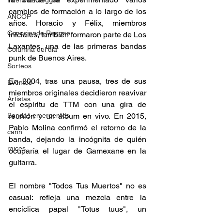
Fuera del reggae
cambios de formación a lo largo de los 
ANCOP
años. Horacio y Félix, miembros 
Conociendo Reggae
iniciales, también formaron parte de Los 
Laxantes, una de las primeras bandas 
Columna del día
punk de Buenos Aires. 
Sorteos
En 2004, tras una pausa, tres de sus 
Eventos
miembros originales decidieron reavivar 
Artistas
el espíritu de TTM con una gira de 
reunión y un álbum en vivo. En 2015, 
Bandas emergentes
Pablo Molina confirmó el retorno de la 
cann
banda, dejando la incógnita de quién 
raices
ocuparía el lugar de Gamexane en la 
guitarra. 
El nombre "Todos Tus Muertos" no es 
casual: refleja una mezcla entre la 
encíclica papal "Totus tuus", un 