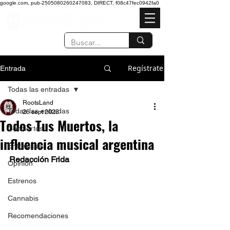
google.com, pub-2505080260247083, DIRECT, f08c47fec0942fa0
Regístrate
Entrada
Todas las entradas
RootsLand
Todas las entradas
26 sept 2023
Todos Tus Muertos, la
Conciertos
influencia musical argentina
Entrevistas
Redacción Frida
Opinión
Estrenos
Cannabis
Recomendaciones