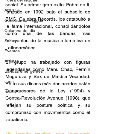
Fuera del reggae
social. Su primer gran éxito, Pobre de ti, 
ANCOP
lanzado en 1992 bajo el subsello de 
BMG, Culebra Récords, los catapultó a 
Conociendo Reggae
la fama internacional, consolidándolos 
Columna del día
como una de las bandas más 
influyentes de la música alternativa en 
Sorteos
Latinoamérica​. 
Eventos
Artistas
El grupo ha trabajado con figuras 
legendarias como Manu Chao, Fermín 
Bandas emergentes
Muguruza y Sax de Maldita Vecindad. 
cann
Entre sus discos más destacados están 
Transgresores de la Ley (1994) y 
raices
Contra-Revolución Avenue (1998), que 
reflejan su postura política y su 
compromiso con movimientos como el 
zapatismo​. 
Un legado musical que trasciende 