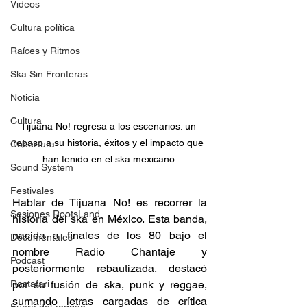
Videos
Cultura política
Raíces y Ritmos
Ska Sin Fronteras
Noticia
Cultura
Tijuana No! regresa a los escenarios: un 
repaso a su historia, éxitos y el impacto que 
Cobertura
han tenido en el ska mexicano 
Sound System
Festivales
Hablar de Tijuana No! es recorrer la 
Sesiones RootsLand
historia del ska en México. Esta banda, 
nacida a finales de los 80 bajo el 
Documentales
nombre Radio Chantaje y 
Podcast
posteriormente rebautizada, destacó 
Rastafari
por su fusión de ska, punk y reggae, 
sumando letras cargadas de crítica 