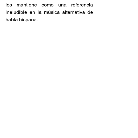
los mantiene como una referencia 
ineludible en la música alternativa de 
habla hispana. 
Noticia
Artistas
Recomendaciones
Ver todo
Entradas relacionadas