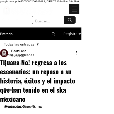
google.com, pub-2505080260247083, DIRECT, f08c47fec0942fa0
Regístrate
Entrada
Todas las entradas
RootsLand
Todas las entradas
6 dic 2024
Tijuana No! regresa a los
Conciertos
escenarios: un repaso a su
Entrevistas
historia, éxitos y el impacto
Opinión
que han tenido en el ska
Estrenos
mexicano
Cannabis
Redactor: 
Sam Torne 
Recomendaciones