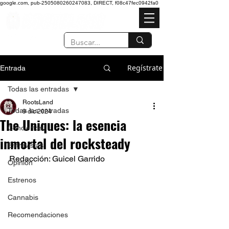
google.com, pub-2505080260247083, DIRECT, f08c47fec0942fa0
Regístrate
Entrada
Todas las entradas
RootsLand
Todas las entradas
9 dic 2024
The Uniques: la esencia
Conciertos
inmortal del rocksteady
Entrevistas
Redacción: Guicel Garrido
Opinión
Estrenos
Cannabis
Recomendaciones