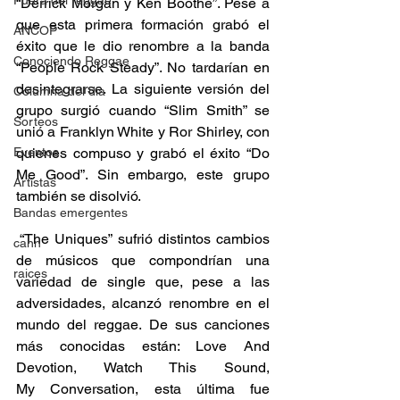
Fuera del reggae
“Derrick Morgan y Ken Boothe”. Pese a 
que esta primera formación grabó el 
ANCOP
éxito que le dio renombre a la banda 
Conociendo Reggae
“People Rock Steady”. No tardarían en 
desintegrarse. La siguiente versión del 
Columna del día
grupo surgió cuando “Slim Smith” se 
Sorteos
unió a Franklyn White y Ror Shirley, con 
Eventos
quienes compuso y grabó el éxito “Do 
Me Good”. Sin embargo, este grupo 
Artistas
también se disolvió.  
Bandas emergentes
 “The Uniques” sufrió distintos cambios 
cann
de músicos que compondrían una 
raices
variedad de single que, pese a las 
adversidades, alcanzó renombre en el 
mundo del reggae. De sus canciones 
más conocidas están: Love And 
Devotion, Watch This Sound, 
My Conversation, esta última fue 