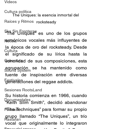
Videos
Cultura política
The Uniques: la esencia inmortal del 
Raíces y Ritmos
rocksteady
Ska Sin Fronteras
“The Uniques” es uno de los grupos 
armónicos vocales más influyentes de 
Noticia
la época de oro del rocksteady. Desde 
Cultura
el significado de su lírica hasta la 
Cobertura
sonoridad de sus composiciones, esta 
agrupación se ha mantenido como 
Sound System
fuente de inspiración entre diversas 
Festivales
generaciones del reggae addicts.
Sesiones RootsLand
Su historia comienza en 1966, cuando 
Documentales
“Keith Slim Smith”, decidió abandonar 
“The Techniques” para formar su propio 
Podcast
grupo llamado “The Uniques”, un trío 
Rastafari
vocal que originalmente lo integraron 