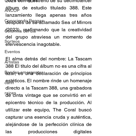
2026 con el estreno de su decimotercer 
Fuera del reggae
álbum de estudio titulado 388. Este 
ANCOP
lanzamiento llega apenas tres años 
Conociendo Reggae
después de su aclamado Sea of Mirrors 
(2023), reafirmando que la creatividad 
Columna del día
del grupo atraviesa un momento de 
Sorteos
efervescencia inagotable. 
Eventos
El alma detrás del nombre: La Tascam 
Artistas
388 El título del álbum no es una cifra al 
Bandas emergentes
azar; es una declaración de principios 
estéticos. El nombre rinde un homenaje 
cann
directo a la Tascam 388, una grabadora 
raices
de cinta vintage que se convirtió en el 
epicentro técnico de la producción. Al 
utilizar este equipo, The Coral buscó 
capturar una esencia cruda y auténtica, 
alejándose de la perfección clínica de 
las producciones digitales 