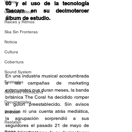
Videos
60 y el uso de la tecnología 
Tascam en su decimotercer 
Cultura política
álbum de estudio. 
Raíces y Ritmos
Ska Sin Fronteras
Noticia
Cultura
Cobertura
Sound System
En una industria musical acostumbrada 
Festivales
a las campañas de marketing 
extenuantes que duran meses, la banda 
Sesiones RootsLand
británica The Coral ha decidido romper 
Documentales
el guion preestablecido. Sin avisos 
previos ni una cuenta atrás mediática, 
Podcast
la agrupación sorprendió a sus 
Rastafari
seguidores el pasado 21 de mayo de 