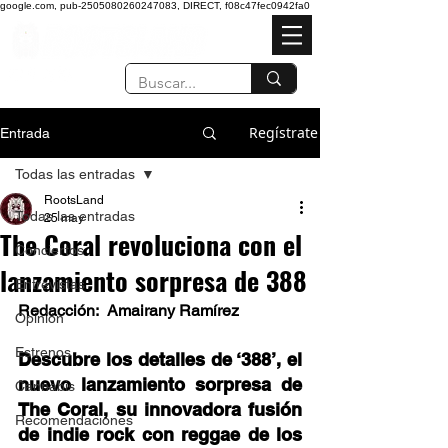
google.com, pub-2505080260247083, DIRECT, f08c47fec0942fa0
Regístrate
Entrada
Todas las entradas
RootsLand
Todas las entradas
25 may
The Coral revoluciona con el
Conciertos
lanzamiento sorpresa de 388
Entrevistas
Redacción:  Amairany Ramírez
Opinión
Estrenos
Descubre los detalles de ‘388’, el 
nuevo lanzamiento sorpresa de 
Cannabis
The Coral, su innovadora fusión 
Recomendaciones
de indie rock con reggae de los 