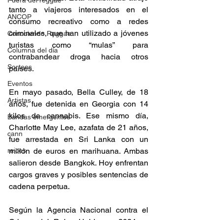
Fuera del reggae
tanto a viajeros interesados en el 
ANCOP
consumo recreativo como a redes 
criminales, que han utilizado a jóvenes 
Conociendo Reggae
turistas como “mulas” para 
Columna del día
contrabandear droga hacia otros 
Sorteos
países. 
Eventos
En mayo pasado, Bella Culley, de 18 
Artistas
años, fue detenida en Georgia con 14 
kilos de cannabis. Ese mismo día, 
Bandas emergentes
Charlotte May Lee, azafata de 21 años, 
cann
fue arrestada en Sri Lanka con un 
raices
millón de euros en marihuana. Ambas 
salieron desde Bangkok. Hoy enfrentan 
cargos graves y posibles sentencias de 
cadena perpetua. 
Según la Agencia Nacional contra el 