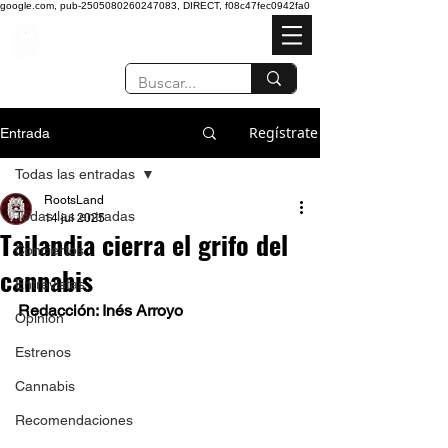
google.com, pub-2505080260247083, DIRECT, f08c47fec0942fa0
Regístrate
Entrada
Todas las entradas
RootsLand
Todas las entradas
14 jul 2025
Tailandia cierra el grifo del
Conciertos
cannabis
Entrevistas
Redacción: Inés Arroyo
Opinión
Estrenos
Cannabis
Recomendaciones