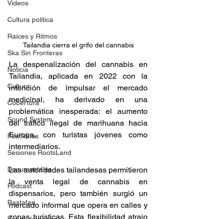
Videos
Cultura política
Raíces y Ritmos
Tailandia cierra el grifo del cannabis
Ska Sin Fronteras
La despenalización del cannabis en 
Noticia
Tailandia, aplicada en 2022 con la 
Cultura
intención de impulsar el mercado 
medicinal, ha derivado en una 
Cobertura
problemática inesperada: el aumento 
Sound System
del tráfico ilegal de marihuana hacia 
Europa, con turistas jóvenes como 
Festivales
intermediarios. 
Sesiones RootsLand
Documentales
Las autoridades tailandesas permitieron 
la venta legal de cannabis en 
Podcast
dispensarios, pero también surgió un 
Rastafari
mercado informal que opera en calles y 
zonas turísticas. Esta flexibilidad atrajo 