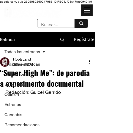
google.com, pub-2505080260247083, DIRECT, f08c47fec0942fa0
Regístrate
Entrada
Todas las entradas
RootsLand
Todas las entradas
29 nov 2024
“Super High Me”: de parodia
Conciertos
a experimento documental
Entrevistas
Redacción: Guicel Garrido 
Opinión
Estrenos
Cannabis
Recomendaciones