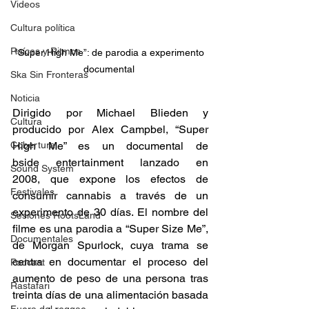
Videos
Cultura política
Raíces y Ritmos
“Super High Me”: de parodia a experimento 
documental 
Ska Sin Fronteras
Noticia
Dirigido por Michael Blieden y 
Cultura
producido por Alex Campbel, “Super 
Cobertura
High Me” es un documental de 
bside entertainment lanzado en 
Sound System
2008, que expone los efectos de 
Festivales
consumir cannabis a través de un 
experimento de 30 días. El nombre del 
Sesiones RootsLand
filme es una parodia a “Super Size Me”, 
Documentales
de Morgan Spurlock, cuya trama se 
centra en documentar el proceso del 
Podcast
aumento de peso de una persona tras 
Rastafari
treinta días de una alimentación basada 