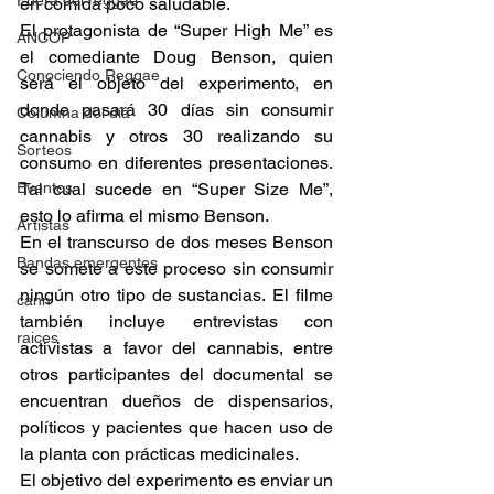
Fuera del reggae
en comida poco saludable. 
El protagonista de “Super High Me” es 
ANCOP
el comediante Doug Benson, quien 
Conociendo Reggae
será el objeto del experimento, en 
donde pasará 30 días sin consumir 
Columna del día
cannabis y otros 30 realizando su 
Sorteos
consumo en diferentes presentaciones. 
Eventos
Tal cual sucede en “Super Size Me”, 
esto lo afirma el mismo Benson. 
Artistas
En el transcurso de dos meses Benson 
Bandas emergentes
se somete a este proceso sin consumir 
ningún otro tipo de sustancias. El filme 
cann
también incluye entrevistas con 
raices
activistas a favor del cannabis, entre 
otros participantes del documental se 
encuentran dueños de dispensarios, 
políticos y pacientes que hacen uso de 
la planta con prácticas medicinales.  
El objetivo del experimento es enviar un 