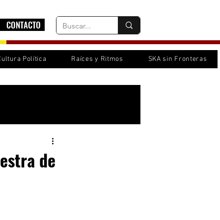
CONTACTO
Cultura Política
Raíces y Ritmos
SKA sin Fronteras
Inicia sesión/ Regístrate
aestra de