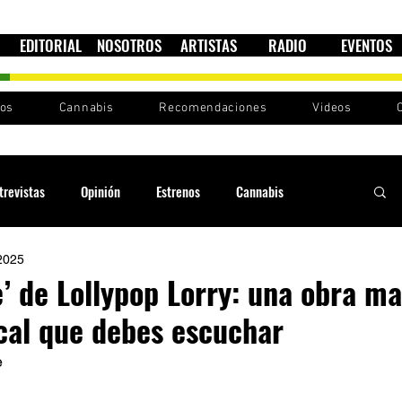
EDITORIAL
NOSOTROS
ARTISTAS
RADIO
EVENTOS
nos
Cannabis
Recomendaciones
Videos
trevistas
Opinión
Estrenos
Cannabis
2025
Cultura política
Raíces y Ritmos
Ska Sin Fronteras
e’ de Lollypop Lorry: una obra m
cal que debes escuchar
Sound System
Festivales
Sesiones RootsLand
 