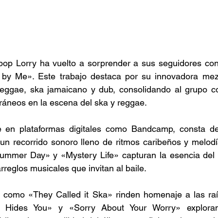
pop Lorry ha vuelto a sorprender a sus seguidores con 
 by Me». Este trabajo destaca por su innovadora mez
eggae, ska jamaicano y dub, consolidando al grupo c
áneos en la escena del ska y reggae. 
e en plataformas digitales como Bandcamp, consta de
 un recorrido sonoro lleno de ritmos caribeños y melodí
mmer Day» y «Mystery Life» capturan la esencia del 
arreglos musicales que invitan al baile.  
s como «They Called it Ska» rinden homenaje a las raíc
ll Hides You» y «Sorry About Your Worry» explora