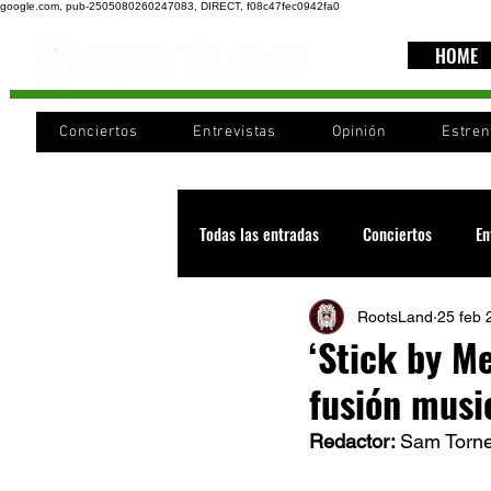
google.com, pub-2505080260247083, DIRECT, f08c47fec0942fa0
HOME
Conciertos
Entrevistas
Opinión
Estre
Todas las entradas
Conciertos
En
RootsLand
25 feb 
Recomendaciones
Videos
‘Stick by M
fusión musi
Noticia
Cultura
Cobertura
Redactor: 
Sam Torne