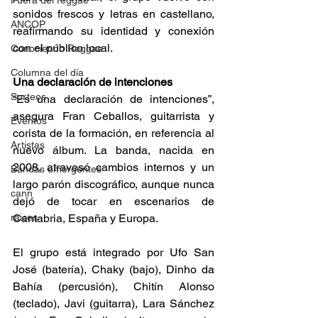
Fuera del reggae
sonidos frescos y letras en castellano, 
ANCOP
reafirmando su identidad y conexión 
con el público local. 
Conociendo Reggae
Columna del día
Una declaración de intenciones
Sorteos
“Es una declaración de intenciones”, 
asegura Fran Ceballos, guitarrista y 
Eventos
corista de la formación, en referencia al 
Artistas
nuevo álbum. La banda, nacida en 
2008, atravesó cambios internos y un 
Bandas emergentes
largo parón discográfico, aunque nunca 
cann
dejó de tocar en escenarios de 
raices
Cantabria, España y Europa. 
El grupo está integrado por Ufo San 
José (batería), Chaky (bajo), Dinho da 
Bahía (percusión), Chitín Alonso 
(teclado), Javi (guitarra), Lara Sánchez 