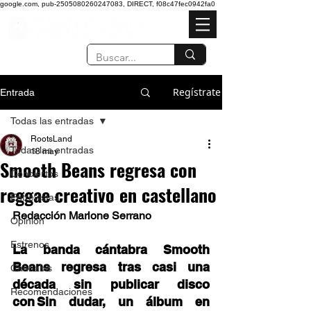
google.com, pub-2505080260247083, DIRECT, f08c47fec0942fa0
Regístrate
Entrada
Todas las entradas
RootsLand
Todas las entradas
18 may
Smooth Beans regresa con
Conciertos
reggae creativo en castellano
Entrevistas
Redacción Marlone Serrano
Opinión
Estrenos
La banda cántabra Smooth 
Beans regresa tras casi una 
Cannabis
década sin publicar disco 
Recomendaciones
con Sin dudar, un álbum en 