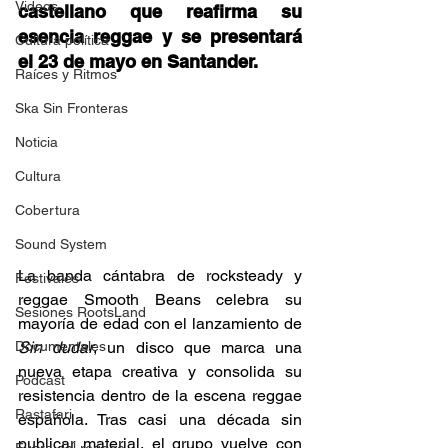
Videos
castellano que reafirma su 
esencia reggae y se presentará 
Cultura política
el 23 de mayo en Santander. 
Raíces y Ritmos
Ska Sin Fronteras
Noticia
Cultura
Cobertura
Sound System
La banda cántabra de rocksteady y 
Festivales
reggae Smooth Beans celebra su 
Sesiones RootsLand
mayoría de edad con el lanzamiento de 
Documentales
Sin dudar
, un disco que marca una 
nueva etapa creativa y consolida su 
Podcast
resistencia dentro de la escena reggae 
Rastafari
española. Tras casi una década sin 
publicar material, el grupo vuelve con 