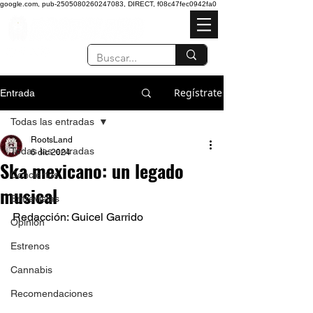
google.com, pub-2505080260247083, DIRECT, f08c47fec0942fa0
Regístrate
Entrada
Todas las entradas
RootsLand
Todas las entradas
6 dic 2024
Ska mexicano: un legado
Conciertos
musical
Entrevistas
Redacción: Guicel Garrido
Opinión
Estrenos
Cannabis
Recomendaciones