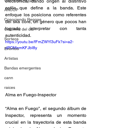
Fuera del reggae
electrónica, dando origen al distintivo 
estilo que define a la banda. Este 
ANCOP
enfoque los posiciona como referentes 
Conociendo Reggae
del ska core, un género que pocos han 
logrado interpretar con tanta 
Columna del día
autenticidad.
Sorteos
https://youtu.be/fFmZWYl3uFk?si=a2-
dPOMnmKFJbI8y
Eventos
Artistas
Bandas emergentes
cann
raices
Alma en Fuego-Inspector 
“Alma en Fuego", el segundo álbum de 
Inspector, representa un momento 
crucial en la trayectoria de esta banda 