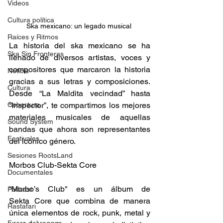
Videos
Cultura política
Ska mexicano: un legado musical 
Raíces y Ritmos
La historia del ska mexicano se ha 
Ska Sin Fronteras
llenado de diversos artistas, voces y 
compositores que marcaron la historia 
Noticia
gracias a sus letras y composiciones. 
Cultura
Desde “La Maldita vecindad” hasta 
Cobertura
“Inspector”, te compartimos los mejores 
materiales musicales de aquellas 
Sound System
bandas que ahora son representantes 
Festivales
del icónico género. 
Sesiones RootsLand
Morbos Club-Sekta Core 
Documentales
“Morbo’s Club" es un álbum de 
Podcast
Sekta Core que combina de manera 
Rastafari
única elementos de rock, punk, metal y 