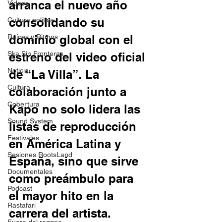
arranca el nuevo año 
Videos
consolidando su 
Cultura política
Raíces y Ritmos
dominio global con el 
Ska Sin Fronteras
estreno del video oficial 
Noticia
de “La Villa”. La 
Cultura
colaboración junto a 
Cobertura
Kapo no solo lidera las 
Sound System
listas de reproducción 
Festivales
en América Latina y 
Sesiones RootsLand
España, sino que sirve 
Documentales
como preámbulo para 
Podcast
el mayor hito en la 
Rastafari
carrera del artista. 