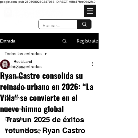
google.com, pub-2505080260247083, DIRECT, f08c47fec0942fa0
Regístrate
Entrada
Todas las entradas
RootsLand
Todas las entradas
12 ene
Ryan Castro consolida su
Conciertos
reinado urbano en 2026: “La
Entrevistas
Villa” se convierte en el
Opinión
nuevo himno global
Estrenos
Tras un 2025 de éxitos 
Cannabis
rotundos, Ryan Castro 
Recomendaciones