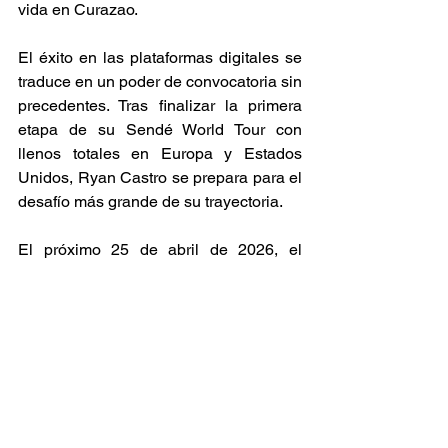
vida en Curazao. 
El éxito en las plataformas digitales se 
traduce en un poder de convocatoria sin 
precedentes. Tras finalizar la primera 
etapa de su Sendé World Tour con 
llenos totales en Europa y Estados 
Unidos, Ryan Castro se prepara para el 
desafío más grande de su trayectoria. 
El próximo 25 de abril de 2026, el 
Estadio Atanasio Girardot de Medellín 
será el escenario de su único concierto 
en Colombia este año. La magnitud de 
su impacto quedó demostrada al 
agotarse las 45,000 entradas en tan 
solo dos horas, marcando un récord 
personal y un hito para la música 
urbana de exportación. Con “La Villa” 