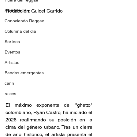
Fuera del reggae
ANCOP
Redacción: 
Guicel Garrido 
Conociendo Reggae
Columna del día
Sorteos
Eventos
Artistas
Bandas emergentes
cann
raices
El máximo exponente del "ghetto" 
colombiano, Ryan Castro, ha iniciado el 
2026 reafirmando su posición en la 
cima del género urbano. Tras un cierre 
de año histórico, el artista presenta el 