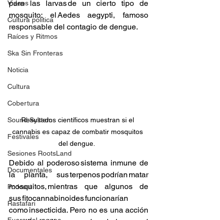
para las larvas de un cierto tipo de 
Videos
mosquito: el Aedes aegypti, famoso 
Cultura política
responsable del contagio de dengue.
Raíces y Ritmos
Ska Sin Fronteras
Noticia
Cultura
Cobertura
Sound System
Resultados científicos muestran si el 
cannabis es capaz de combatir mosquitos 
Festivales
del dengue.  
Sesiones RootsLand
Debido al poderoso sistema inmune de 
Documentales
la planta, sus terpenos podrían matar 
mosquitos, mientras que algunos de 
Podcast
sus fitocannabinoides funcionarían 
Rastafari
como insecticida. Pero no es una acción 