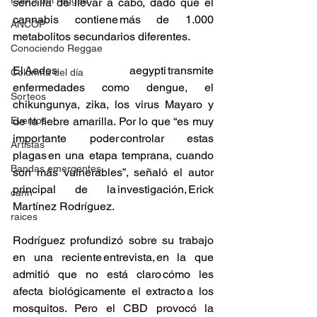
Fuera del reggae
sencilla de llevar a cabo, dado que el 
cannabis contiene más de 1.000 
ANCOP
metabolitos secundarios diferentes. 
Conociendo Reggae
El Aedes aegypti transmite 
Columna del día
enfermedades como dengue, el 
Sorteos
chikungunya, zika, los virus Mayaro y 
Eventos
de la fiebre amarilla. Por lo que “es muy 
importante poder controlar estas 
Artistas
plagas en una etapa temprana, cuando 
Bandas emergentes
son más vulnerables”, señaló el autor 
principal de la investigación, Erick 
cann
Martínez Rodríguez.
raices
Rodríguez profundizó sobre su trabajo 
en una reciente entrevista, en la que 
admitió que no está claro cómo les 
afecta biológicamente el extracto a los 
mosquitos. Pero el CBD provocó la 