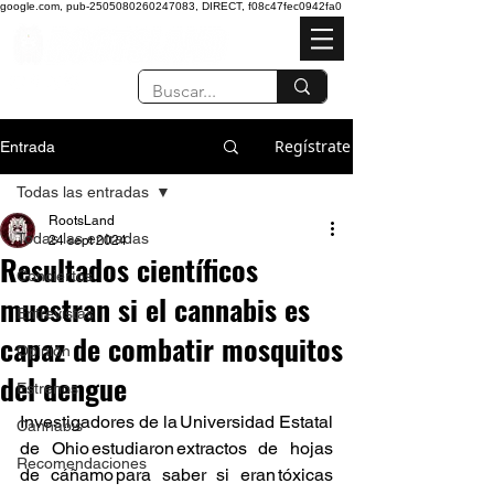
google.com, pub-2505080260247083, DIRECT, f08c47fec0942fa0
Regístrate
Entrada
Todas las entradas
RootsLand
Todas las entradas
24 sept 2024
Resultados científicos
Conciertos
muestran si el cannabis es
Entrevistas
capaz de combatir mosquitos
Opinión
del dengue
Estrenos
Investigadores de la Universidad Estatal 
Cannabis
de Ohio estudiaron extractos de hojas 
Recomendaciones
de cáñamo para saber si eran tóxicas 