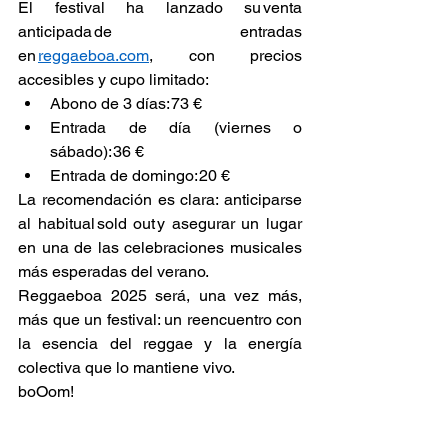
El festival ha lanzado su venta 
anticipada de entradas 
en 
reggaeboa.com
, con precios 
accesibles y cupo limitado: 
Abono de 3 días: 73 € 
Entrada de día (viernes o 
sábado): 36 € 
Entrada de domingo: 20 € 
La recomendación es clara: anticiparse 
al habitual sold out y asegurar un lugar 
en una de las celebraciones musicales 
más esperadas del verano. 
Reggaeboa 2025 será, una vez más, 
más que un festival: un reencuentro con 
la esencia del reggae y la energía 
colectiva que lo mantiene vivo. 
boOom! 
Conciertos