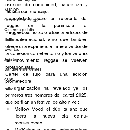
Fuera del reggae
esencia de comunidad, naturaleza y 
ANCOP
música con mensaje. 
Consolidado como un referente del 
Conociendo Reggae
reggae en la península, el 
Columna del día
Reggaeboa no solo atrae a artistas de 
talla internacional, sino que también 
Sorteos
ofrece una experiencia inmersiva donde 
Eventos
la conexión con el entorno y los valores 
Artistas
del movimiento reggae se vuelven 
protagonistas. 
Bandas emergentes
Cartel de lujo para una edición 
cann
prometedora 
La organización ha revelado ya los 
raices
primeros tres nombres del cartel 2025, 
que perfilan un festival de alto nivel: 
Mellow Mood, el dúo italiano que 
lidera la nueva ola del nu-
roots europeo. 
Mo’Kalamity, artista caboverdiana 