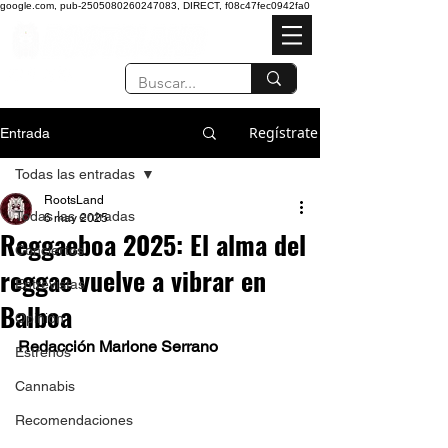
google.com, pub-2505080260247083, DIRECT, f08c47fec0942fa0
Regístrate
Entrada
Todas las entradas
RootsLand
Todas las entradas
6 may 2025
Reggaeboa 2025: El alma del
Conciertos
reggae vuelve a vibrar en
Entrevistas
Balboa
Opinión
Redacción Marlone Serrano
Estrenos
Cannabis
Recomendaciones