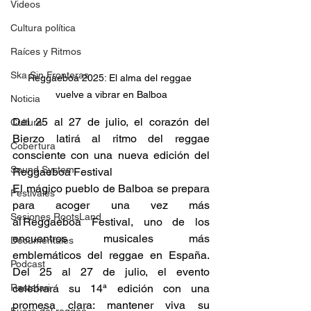
Videos
Cultura política
Raíces y Ritmos
Ska Sin Fronteras
Reggaeboa 2025: El alma del reggae 
vuelve a vibrar en Balboa
Noticia
Del 25 al 27 de julio, el corazón del 
Cultura
Bierzo latirá al ritmo del reggae 
Cobertura
consciente con una nueva edición del 
Sound System
Reggaeboa Festival 
El mágico pueblo de Balboa se prepara 
Festivales
para acoger una vez más 
Sesiones RootsLand
al Reggaeboa Festival, uno de los 
encuentros musicales más 
Documentales
emblemáticos del reggae en España. 
Podcast
Del 25 al 27 de julio, el evento 
Rastafari
celebrará su 14ª edición con una 
promesa clara: mantener viva su 