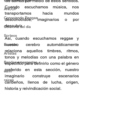
Fuera del reggae
los demás por medio de estos sentidos. 
Cuando escuchamos música, nos 
ANCOP
transportamos hacia mundos 
Conociendo Reggae
desconocidos, imaginarios o por 
descubrir.  
Columna del día
Sorteos
Así, cuando escuchamos reggae y 
nuestro cerebro automáticamente 
Eventos
relaciona aquellos timbres, ritmos, 
Artistas
tonos y melodías con una palabra en 
Bandas emergentes
específico para definirlo como el género 
preferido en esta sección, nuestro 
cann
imaginario construye escenarios 
raices
caribeños, llenos de lucha, origen, 
historia y reivindicación social. 