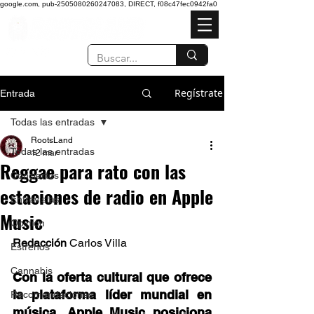
google.com, pub-2505080260247083, DIRECT, f08c47fec0942fa0
Regístrate
Entrada
Todas las entradas
RootsLand
Todas las entradas
12 mar
Reggae para rato con las
Conciertos
estaciones de radio en Apple
Entrevistas
Music
Opinión
Redacción 
Carlos Villa 
Estrenos
Cannabis
Con la oferta cultural que ofrece 
la plataforma líder mundial en 
Recomendaciones
música, Apple Music posiciona 