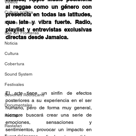
Videos
al reggae como un género con 
Cultura política
presencia en todas las latitudes, 
que late y vibra fuerte. Radio, 
Raíces y Ritmos
playlist y entrevistas exclusivas 
Ska Sin Fronteras
directas desde Jamaica.  
Noticia
Cultura
Cobertura
Sound System
Festivales
El arte tiene un sinfín de efectos 
Sesiones RootsLand
posteriores a su experiencia en el ser 
Documentales
humano, pero de forma muy general, 
siempre buscará crear una serie de 
Podcast
emociones, sensaciones y 
Rastafari
sentimientos, provocar un impacto en 