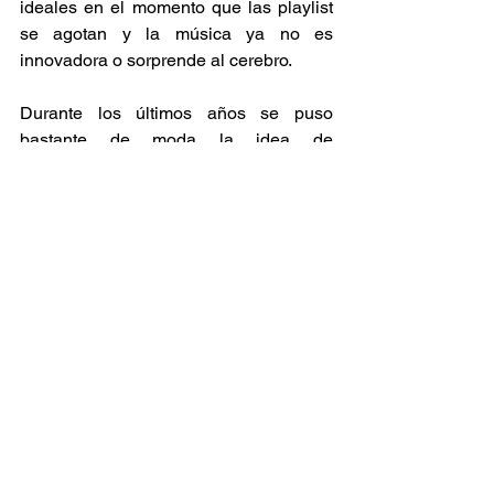
ideales en el momento que las playlist 
se agotan y la música ya no es 
innovadora o sorprende al cerebro.  
Durante los últimos años se puso 
bastante de moda la idea de 
personalizar lo que escuchas cuando 
quieras y donde quieras mediante el 
streaming y las suscripciones, lo cual 
nos da libertad como usuarios para 
decidir lo que queremos escuchar, pero 
en tiempos de ocio regresar al uso de la 
radio como antes a menudo se hacía, 
también puede ser una experiencia 
reveladora para conocer canciones 
nuevas. ¡Así que dale play a la radio!  
Recomendaciones