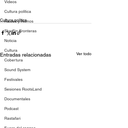
Videos
Cultura política
Cultura política
Raíces y Ritmos
Ska Sin Fronteras
Noticia
Cultura
Ver todo
Entradas relacionadas
Cobertura
Sound System
Festivales
Sesiones RootsLand
Documentales
Podcast
Rastafari