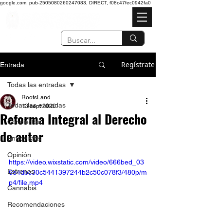
google.com, pub-2505080260247083, DIRECT, f08c47fec0942fa0
Regístrate
Entrada
Todas las entradas
RootsLand
Todas las entradas
13 sept 2020
Reforma Integral al Derecho
Conciertos
de autor
Entrevistas
Opinión
https://video.wixstatic.com/video/666bed_03
Estrenos
6d4dbc30c5441397244b2c50c078f3/480p/m
p4/file.mp4
Cannabis
Recomendaciones