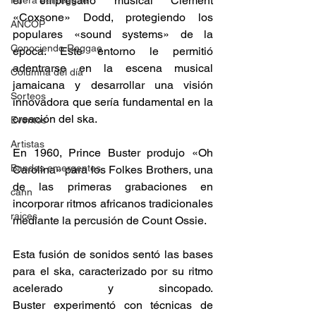
el empresario musical Clement 
Fuera del reggae
«Coxsone» Dodd, protegiendo los 
ANCOP
populares «sound systems» de la 
Conociendo Reggae
época. Este entorno le permitió 
adentrarse en la escena musical 
Columna del día
jamaicana y desarrollar una visión 
Sorteos
innovadora que sería fundamental en la 
creación del ska. 
Eventos
Artistas
En 1960, Prince Buster produjo «Oh 
Bandas emergentes
Carolina» para los Folkes Brothers, una 
de las primeras grabaciones en 
cann
incorporar ritmos africanos tradicionales 
raices
mediante la percusión de Count Ossie.  
Esta fusión de sonidos sentó las bases 
para el ska, caracterizado por su ritmo 
acelerado y sincopado. 
Buster experimentó con técnicas de 