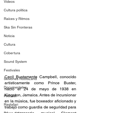
Videos
Cultura política
Raíces y Ritmos
Ska Sin Fronteras
Noticia
Cultura
Cobertura
Sound System
Festivales
Cecil Bustamente Campbell, conocido 
Sesiones RootsLand
artísticamente como Prince Buster, 
Documentales
nació el 24 de mayo de 1938 en 
Kingston, Jamaica. Antes de incursionar 
Podcast
en la música, fue boxeador aficionado y 
Rastafari
trabajó como guardia de seguridad para 