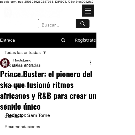
google.com, pub-2505080260247083, DIRECT, f08c47fec0942fa0
Regístrate
Entrada
Todas las entradas
RootsLand
Todas las entradas
23 feb 2025
Prince Buster: el pionero del
Conciertos
ska que fusionó ritmos
Entrevistas
africanos y R&B para crear un
Opinión
sonido único
Estrenos
Redactor: 
Sam Torne 
Cannabis
Recomendaciones