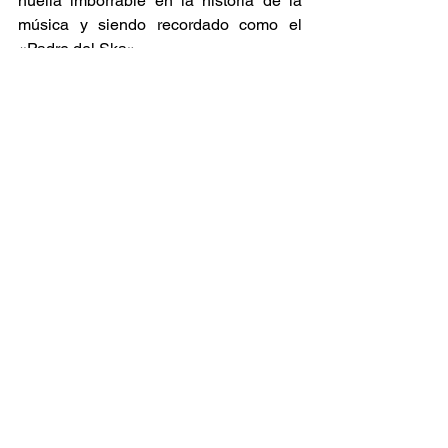
huella imborrable en la historia de la 
música y siendo recordado como el 
«Padre del Ska». 
Ska Sin Fronteras
Ver todo
Entradas relacionadas