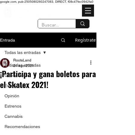
google.com, pub-2505080260247083, DIRECT, f08c47fec0942fa0
Regístrate
Entrada
Todas las entradas
RootsLand
Todas las entradas
24 ago 2021
¡Participa y gana boletos para
Conciertos
el Skatex 2021!
Entrevistas
Opinión
Estrenos
Cannabis
Recomendaciones