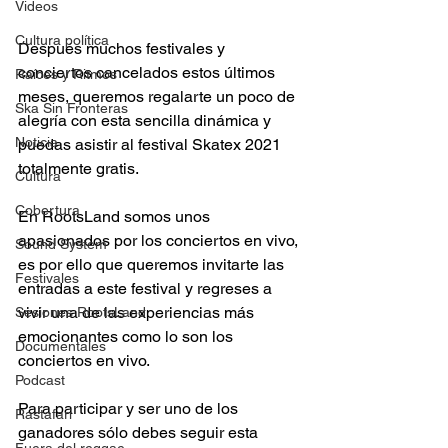
Videos
Cultura política
Después muchos festivales y 
conciertos cancelados estos últimos 
Raíces y Ritmos
meses, queremos regalarte un poco de 
Ska Sin Fronteras
alegría con esta sencilla dinámica y 
Noticia
puedas asistir al festival Skatex 2021 
totalmente gratis.
Cultura
Cobertura
En RootsLand somos unos 
apasionados por los conciertos en vivo, 
Sound System
es por ello que queremos invitarte las 
Festivales
entradas a este festival y regreses a 
vivir una de las experiencias más 
Sesiones RootsLand
emocionantes como lo son los 
Documentales
conciertos en vivo.
Podcast
Para participar y ser uno de los 
Rastafari
ganadores sólo debes seguir esta 