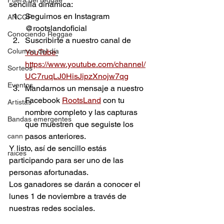
Fuera del reggae
sencilla dinámica:
Seguirnos en Instagram 
ANCOP
@rootslandoficial
Conociendo Reggae
Suscribirte a nuestro canal de 
Columna del día
YouTube
https://www.youtube.com/channel/
Sorteos
UC7ruqLJ0HisJipzXnojw7qg
Eventos
Mandarnos un mensaje a nuestro 
Facebook 
RootsLand
 con tu 
Artistas
nombre completo y las capturas 
Bandas emergentes
que muestren que seguiste los 
pasos anteriores.
cann
Y listo, así de sencillo estás 
raices
participando para ser uno de las 
personas afortunadas.
Los ganadores se darán a conocer el 
lunes 1 de noviembre a través de 
nuestras redes sociales.