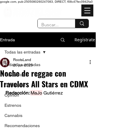
google.com, pub-2505080260247083, DIRECT, f08c47fec0942fa0
Regístrate
Entrada
Todas las entradas
RootsLand
Todas las entradas
26 jun 2025
Noche de reggae con
Conciertos
Travelers All Stars en CDMX
Entrevistas
Redacción: 
MaJo
 Gutiérrez 
Opinión
Estrenos
Cannabis
Recomendaciones