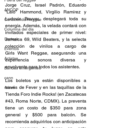
Fuera del reggae
Jorge Cruz, Israel Padrón, Eduardo 
ANCOP
“Lalo” Hammond, Virgilio Ramírez y 
Ludovic Bovver, desplegará toda su 
Conociendo Reggae
energía. Además, la velada contará con 
Columna del día
invitados especiales de primer nivel: 
Sorteos
Jamaica 69, Wild Beaters, y la selecta 
colección de vinilos a cargo de 
Eventos
Girls Want Reggae, asegurando una 
Artistas
experiencia sonora diversa y 
envolvente para todos los asistentes. 
Bandas emergentes
cann
Los boletos ya están disponibles a 
través de Fever y en las taquillas de la 
raices
Tienda Foro Indie Rocks! (en Zacatecas 
#43
, Roma Norte, CDMX). La preventa 
tiene un costo de $350 para zona 
general y $500 para balcón. Se 
recomienda adquirirlos con anticipación 