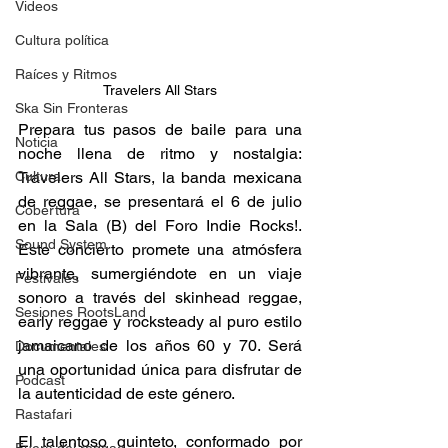
Videos
Cultura política
Raíces y Ritmos
Travelers All Stars
Ska Sin Fronteras
Prepara tus pasos de baile para una 
Noticia
noche llena de ritmo y nostalgia: 
Cultura
Travelers All Stars, la banda mexicana 
de reggae, se presentará el 6 de julio 
Cobertura
en la Sala (B) del Foro Indie Rocks!. 
Sound System
Este concierto promete una atmósfera 
vibrante, sumergiéndote en un viaje 
Festivales
sonoro a través del skinhead reggae, 
Sesiones RootsLand
early reggae y rocksteady al puro estilo 
jamaicano de los años 60 y 70. Será 
Documentales
una oportunidad única para disfrutar de 
Podcast
la autenticidad de este género. 
Rastafari
El talentoso quinteto, conformado por 