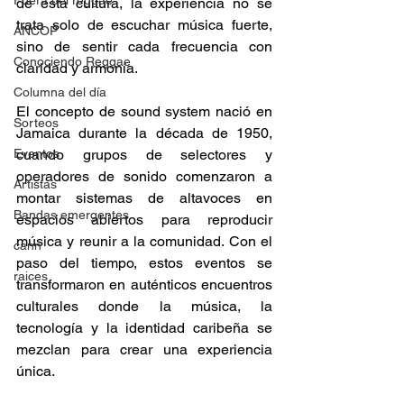
Fuera del reggae
de esta cultura, la experiencia no se 
trata solo de escuchar música fuerte, 
ANCOP
sino de sentir cada frecuencia con 
Conociendo Reggae
claridad y armonía. 
Columna del día
El concepto de sound system nació en 
Sorteos
Jamaica durante la década de 1950, 
Eventos
cuando grupos de selectores y 
operadores de sonido comenzaron a 
Artistas
montar sistemas de altavoces en 
Bandas emergentes
espacios abiertos para reproducir 
música y reunir a la comunidad. Con el 
cann
paso del tiempo, estos eventos se 
raices
transformaron en auténticos encuentros 
culturales donde la música, la 
tecnología y la identidad caribeña se 
mezclan para crear una experiencia 
única. 