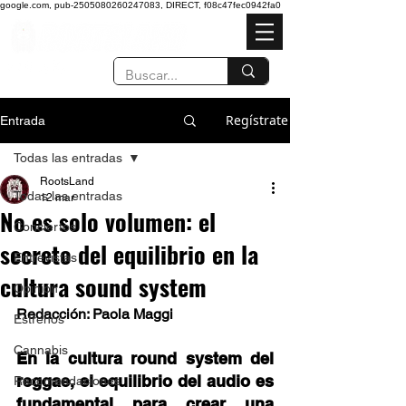
google.com, pub-2505080260247083, DIRECT, f08c47fec0942fa0
Regístrate
Entrada
Todas las entradas
RootsLand
Todas las entradas
12 mar
No es solo volumen: el
Conciertos
secreto del equilibrio en la
Entrevistas
cultura sound system
Opinión
Redacción: Paola Maggi
Estrenos
Cannabis
En la cultura round system del 
reggae, el equilibrio del audio es 
Recomendaciones
fundamental para crear una 