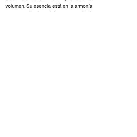
volumen. Su esencia está en la armonía 
entre tecnología, música y comunidad, 
donde cada frecuencia cumple un papel 
específico para crear una experiencia 
auditiva profunda y auténtica. Para 
quienes forman parte de esta cultura, el 
verdadero objetivo no es hacer más 
ruido, sino lograr que el sonido se 
sienta en cada rincón del espacio y en 
cada persona que lo escucha 
Raíces y Ritmos