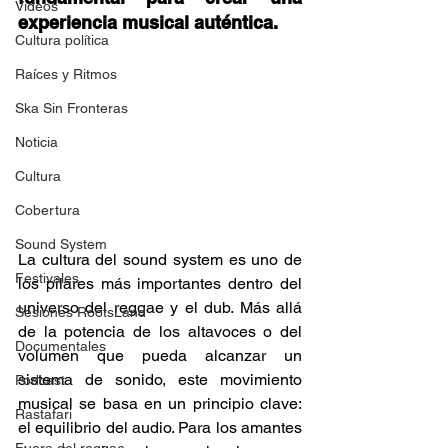
Videos
experiencia musical auténtica.  
Cultura política
Raíces y Ritmos
Ska Sin Fronteras
Noticia
Cultura
Cobertura
Sound System
La cultura del sound system es uno de 
Festivales
los pilares más importantes dentro del 
universo del reggae y el dub. Más allá 
Sesiones RootsLand
de la potencia de los altavoces o del 
Documentales
volumen que pueda alcanzar un 
sistema de sonido, este movimiento 
Podcast
musical se basa en un principio clave: 
Rastafari
el equilibrio del audio. Para los amantes 