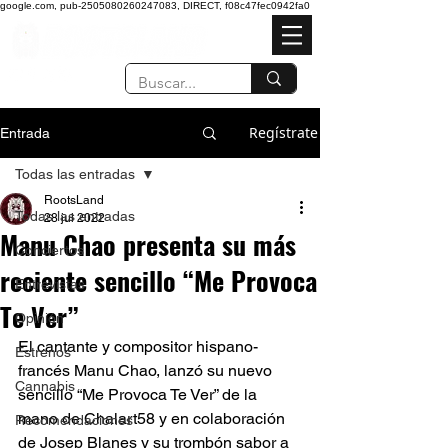
google.com, pub-2505080260247083, DIRECT, f08c47fec0942fa0
Regístrate
Entrada
Todas las entradas
RootsLand
Todas las entradas
28 jul 2022
Manu Chao presenta su más
Conciertos
reciente sencillo “Me Provoca
Entrevistas
Te Ver”
Opinión
El cantante y compositor hispano-
Estrenos
francés Manu Chao, lanzó su nuevo 
Cannabis
sencillo “Me Provoca Te Ver” de la 
mano de Chalart58 y en colaboración 
Recomendaciones
de Josep Blanes y su trombón sabor a 