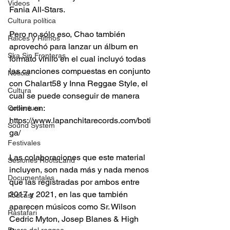
Videos
Fania All-Stars.
Cultura política
Pero no sólo eso, Chao también 
Raíces y Ritmos
aprovechó para lanzar un álbum en 
Ska Sin Fronteras
formato vinilo en el cual incluyó todas 
las canciones compuestas en conjunto 
Noticia
con Chalart58 y Inna Reggae Style, el 
Cultura
cual se puede conseguir de manera 
online en: 
Cobertura
https://www.lapanchitarecords.com/boti
Sound System
ga/
Festivales
Las colaboraciones que este material 
Sesiones RootsLand
incluyen, son nada más y nada menos 
Documentales
que las registradas por ambos entre 
2017 y 2021, en las que también 
Podcast
aparecen músicos como Sr. Wilson 
Rastafari
Cedric Myton, Josep Blanes & High 