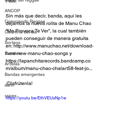
Fuera del reggae
Paw.
ANCOP
Sin más que decir, banda, aquí les 
Conociendo Reggae
dejamos la nueva rolita de Manu Chao 
“Me Provoca Te Ver”, la cual también 
Columna del día
pueden conseguir de manera gratuita 
Sorteos
en: http://www.manuchao.net/download-
here-new-manu-chao-songs y 
Eventos
https://lapanchitarecords.bandcamp.co
Artistas
m/album/manu-chao-chalart58-feat-jo...
Bandas emergentes
¡Disfrútenla!
cann
raices
https://youtu.be/EthVEUsNp1w